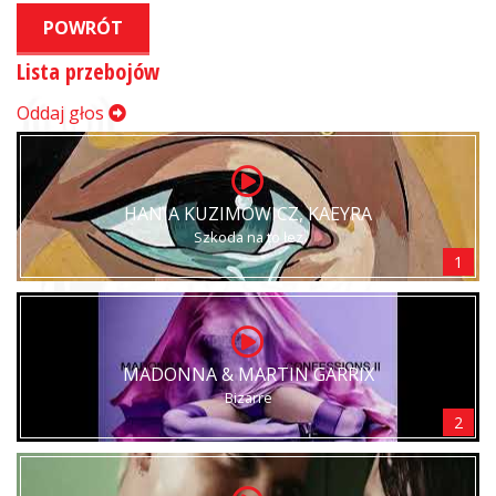
POWRÓT
Lista przebojów
Oddaj głos
HANIA KUZIMOWICZ, KAEYRA
Szkoda na to łez
1
MADONNA & MARTIN GARRIX
Bizarre
2