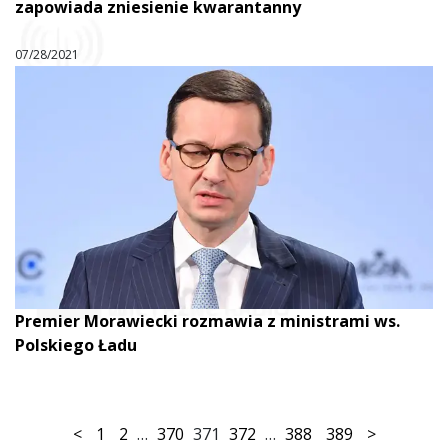
zapowiada zniesienie kwarantanny
07/28/2021
Premier Morawiecki rozmawia z ministrami ws.
Polskiego Ładu
<
1
2
…
370
371
372
…
388
389
>