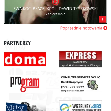
EWA KOC, BŁAŻEJ KRÓL, DAWID TYSZKOWSKI
Zabierz mnie
3
Poprzednie notowania
PARTNERZY