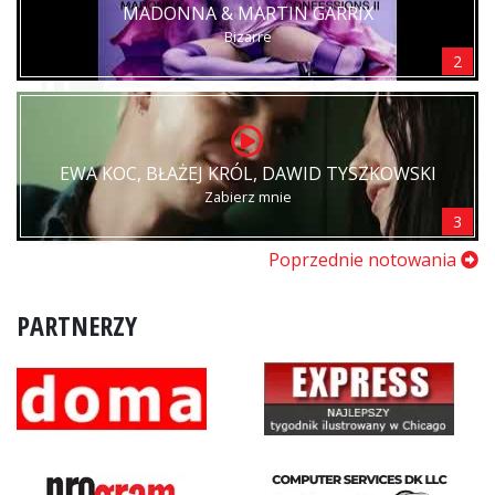
MADONNA & MARTIN GARRIX
Bizarre
2
EWA KOC, BŁAŻEJ KRÓL, DAWID TYSZKOWSKI
Zabierz mnie
3
Poprzednie notowania
PARTNERZY