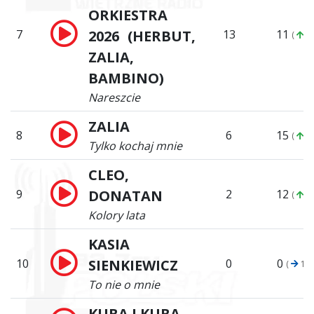
ORKIESTRA
7
2026 (HERBUT,
13
11
(
4)
ZALIA,
BAMBINO)
Nareszcie
ZALIA
8
6
15
(
7)
Tylko kochaj mnie
CLEO,
9
DONATAN
2
12
(
3)
Kolory lata
KASIA
10
SIENKIEWICZ
0
0
(
10)
To nie o mnie
KUBA I KUBA