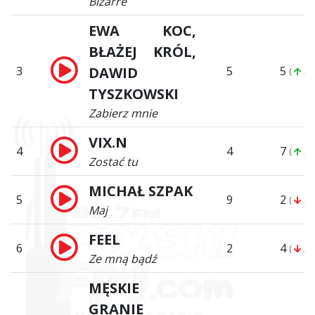
Bizarre
EWA KOC,
BŁAŻEJ KRÓL,
3
DAWID
5
5
(
2)
TYSZKOWSKI
Zabierz mnie
VIX.N
4
4
7
(
3)
Zostać tu
MICHAŁ SZPAK
5
9
2
(
3)
Maj
FEEL
6
2
4
(
2)
Ze mną bądź
MĘSKIE
GRANIE