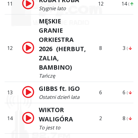
11
12
14
(
3)
Stygnie lato
MĘSKIE
GRANIE
ORKIESTRA
12
2026 (HERBUT,
8
3
(
9)
ZALIA,
BAMBINO)
Tańczę
GIBBS ft. IGO
13
6
6
(
7)
Ostatni dzień lata
WIKTOR
14
WALIGÓRA
2
8
(
6)
To jest to