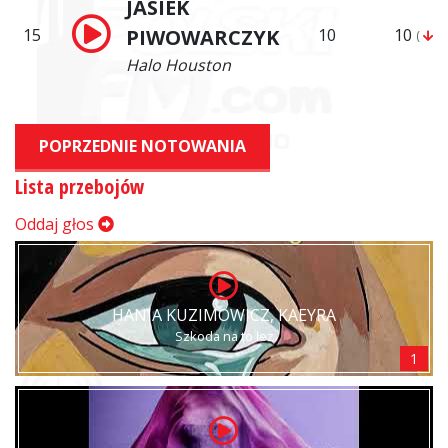
JASIEK
15
PIWOWARCZYK
10
10
(
5)
Halo Houston
POPRZEDNIE NOTOWANIA
Lista przebojów
Oddaj głos
HANIA KUZIMOWICZ, KAEYRA
Szkoda na to łez
1