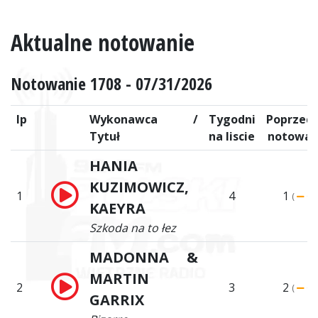
Aktualne notowanie
Notowanie 1708 - 07/31/2026
lp
Wykonawca /
Tygodni
Poprzedn
Tytuł
na liscie
notowan
HANIA
KUZIMOWICZ,
1
4
1
(
0)
KAEYRA
Szkoda na to łez
MADONNA &
MARTIN
2
3
2
(
0)
GARRIX