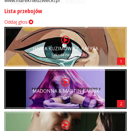
www.marekniedzwiecki.pl
Lista przebojów
Oddaj głos
HANIA KUZIMOWICZ, KAEYRA
Szkoda na to łez
1
MADONNA & MARTIN GARRIX
Bizarre
2