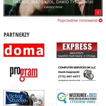
EWA KOC, BŁAŻEJ KRÓL, DAWID TYSZKOWSKI
Zabierz mnie
3
Poprzednie notowania
PARTNERZY