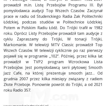
prowadził m.in. Listę Przebojów Programu III. Był
pomysłodawca audycji Top Wszech Czasów. Zaczynał
prace w radiu od Studenckiego Radia Żak Politechniki
Łódzkiej, podczas studiów w Politechnice Łódzkiej.
Potem w Polskim Radiu Łódź. Do Trójki trafił w 1982
roku. Oprócz Listy Przebojów prowadził tam audycje z
cyklu Zapraszamy do Trójki, W tonacji Trójki,
Markomanie. W telewizji MTV Classic prowadził Top
Wszech Czasów. W telewizji cyklicznie po raz pierwszy
pojawił się w programie „102”. Później, przez kilka lat
prowadził w TVP2 program Wzrockowa Lista
Przebojów. Jest pomysłodawcą serii płytowej Smooth
Jazz Cafe, na której prezentuje smooth jazz… Od
grudnia 2007 przez kilka miesięcy związany z radiem
Złote Przeboje. Ponownie powrót do Trójki, a od 2021
roku Radio 357.