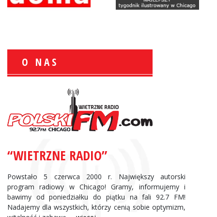
O NAS
Zbigniew Wojewnik:
Informacje Giełdowe
“WIETRZNE RADIO”
Powstało 5 czerwca 2000 r. Największy autorski
program radiowy w Chicago! Gramy, informujemy i
bawimy od poniedziałku do piątku na fali 92.7 FM!
Nadajemy dla wszystkich, którzy cenią sobie optymizm,