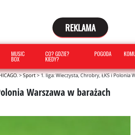
REKLAMA
MUSIC
CO? GDZIE?
POGODA
KOMU
BOX
KIEDY?
HICAGO.
>
Sport
>
1. liga: Wieczysta, Chrobry, ŁKS i Poloni
i Polonia Warszawa w barażach