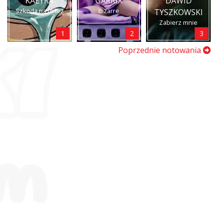
KAEYRA
GARRIX
DAWID
Szkoda na to łez
Bizarre
TYSZKOWSKI
Zabierz mnie
1
2
3
Poprzednie notowania