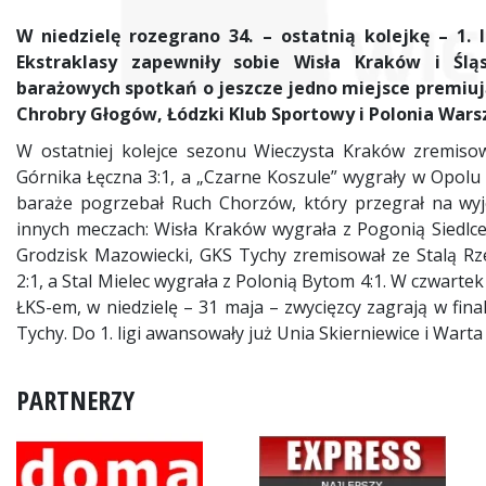
W niedzielę rozegrano 34. – ostatnią kolejkę – 1. l
Ekstraklasy zapewniły sobie Wisła Kraków i Ślą
barażowych spotkań o jeszcze jedno miejsce premiu
Chrobry Głogów, Łódzki Klub Sportowy i Polonia War
W ostatniej kolejce sezonu Wieczysta Kraków zremis
Górnika Łęczna 3:1, a „Czarne Koszule” wygrały w Opolu z
baraże pogrzebał Ruch Chorzów, który przegrał na wy
innych meczach: Wisła Kraków wygrała z Pogonią Siedlc
Grodzisk Mazowiecki, GKS Tychy zremisował ze Stalą Rz
2:1, a Stal Mielec wygrała z Polonią Bytom 4:1. W czwartek
ŁKS-em, w niedzielę – 31 maja – zwycięzcy zagrają w final
Tychy. Do 1. ligi awansowały już Unia Skierniewice i Wart
PARTNERZY