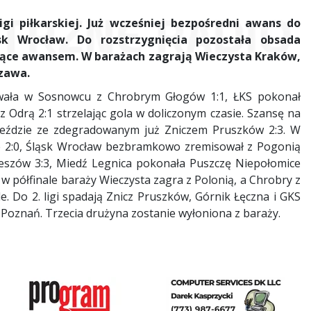
igi piłkarskiej. Już wcześniej bezpośredni awans do
sk Wrocław. Do rozstrzygnięcia pozostała obsada
jące awansem. W barażach zagrają Wieczysta Kraków,
szawa.
owała w Sosnowcu z Chrobrym Głogów 1:1, ŁKS pokonał
 Odrą 2:1 strzelając gola w doliczonym czasie. Szansę na
jeździe ze zdegradowanym już Zniczem Pruszków 2:3. W
e 2:0, Śląsk Wrocław bezbramkowo zremisował z Pogonią
eszów 3:3, Miedź Legnica pokonała Puszczę Niepołomice
 w półfinale baraży Wieczysta zagra z Polonią, a Chrobry z
e. Do 2. ligi spadają Znicz Pruszków, Górnik Łęczna i GKS
a Poznań. Trzecia drużyna zostanie wyłoniona z baraży.