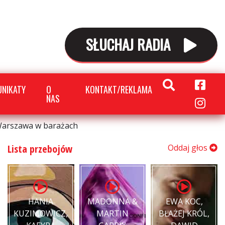
SŁUCHAJ RADIA
NIKATY
O
KONTAKT/REKLAMA
NAS
a Warszawa w barażach
Lista przebojów
Oddaj głos
HANIA
MADONNA &
EWA KOC,
KUZIMOWICZ,
MARTIN
BŁAŻEJ KRÓL,