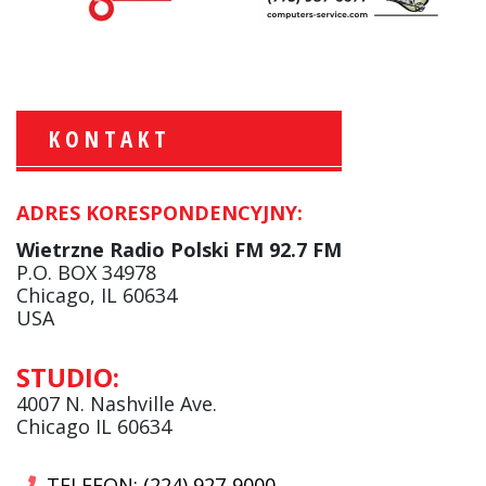
KONTAKT
ADRES KORESPONDENCYJNY:
Krzysztof Wawer:
Komentator
Wietrzne Radio Polski FM 92.7 FM
facebook
P.O. BOX 34978
Chicago, IL 60634
USA
Andrzej Wąsewicz:
STUDIO:
Komentator / Poranny Express
4007 N. Nashville Ave.
Chicago IL 60634
TELEFON: (224) 927-9000