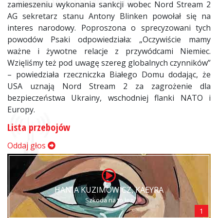
zamieszeniu wykonania sankcji wobec Nord Stream 2
AG sekretarz stanu Antony Blinken powołał się na
interes narodowy. Poproszona o sprecyzowani tych
powodów Psaki odpowiedziała: „Oczywiście mamy
ważne i żywotne relacje z przywódcami Niemiec.
Wzięliśmy też pod uwagę szereg globalnych czynników”
– powiedziała rzeczniczka Białego Domu dodając, że
USA uznają Nord Stream 2 za zagrożenie dla
bezpieczeństwa Ukrainy, wschodniej flanki NATO i
Europy.
Lista przebojów
Oddaj głos
HANIA KUZIMOWICZ, KAEYRA
Szkoda na to łez
1