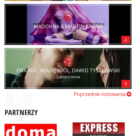
MADONNA & MARTIN GARRIX
Bizarre
2
EWA KOC, BŁAŻEJ KRÓL, DAWID TYSZKOWSKI
Zabierz mnie
3
Poprzednie notowania
PARTNERZY