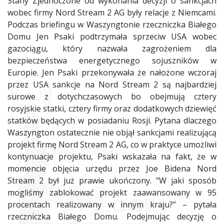
Stany Zjednoczone od wykonania decyzji o sankcjach
wobec firmy Nord Stream 2 AG były relacje z Niemcami.
Podczas briefingu w Waszyngtonie rzeczniczka Białego
Domu Jen Psaki podtrzymała sprzeciw USA wobec
gazociągu, który nazwała zagrożeniem dla
bezpieczeństwa energetycznego sojuszników w
Europie. Jen Psaki przekonywała że nałożone wczoraj
przez USA sankcje na Nord Stream 2 są najbardziej
surowe z dotychczasowych bo obejmują cztery
rosyjskie statki, cztery firmy oraz dodatkowych dziewięć
statków będących w posiadaniu Rosji. Pytana dlaczego
Waszyngton ostatecznie nie objął sankcjami realizującą
projekt firmę Nord Stream 2 AG, co w praktyce umożliwi
kontynuacje projektu, Psaki wskazała na fakt, że w
momencie objęcia urzędu przez Joe Bidena Nord
Stream 2 był już prawie ukończony. "W jaki sposób
mogliśmy zablokować projekt zaawansowany w 95
procentach realizowany w innym kraju?” – pytała
rzeczniczka Białego Domu. Podejmując decyzję o