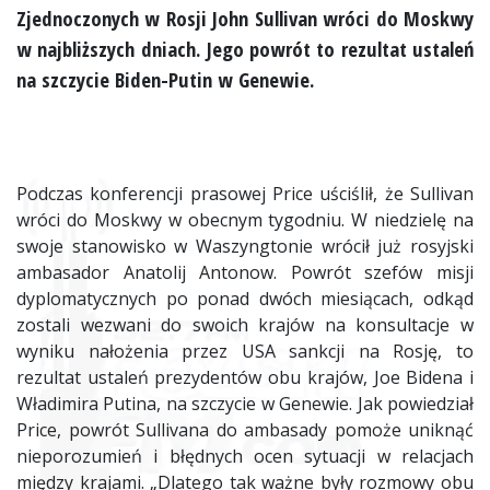
Zjednoczonych w Rosji John Sullivan wróci do Moskwy
w najbliższych dniach. Jego powrót to rezultat ustaleń
na szczycie Biden-Putin w Genewie.
Podczas konferencji prasowej Price uściślił, że Sullivan
wróci do Moskwy w obecnym tygodniu. W niedzielę na
swoje stanowisko w Waszyngtonie wrócił już rosyjski
ambasador Anatolij Antonow. Powrót szefów misji
dyplomatycznych po ponad dwóch miesiącach, odkąd
zostali wezwani do swoich krajów na konsultacje w
wyniku nałożenia przez USA sankcji na Rosję, to
rezultat ustaleń prezydentów obu krajów, Joe Bidena i
Władimira Putina, na szczycie w Genewie. Jak powiedział
Price, powrót Sullivana do ambasady pomoże uniknąć
nieporozumień i błędnych ocen sytuacji w relacjach
między krajami. „Dlatego tak ważne były rozmowy obu