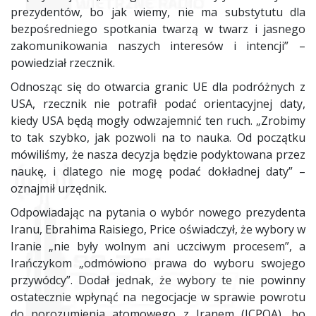
prezydentów, bo jak wiemy, nie ma substytutu dla
bezpośredniego spotkania twarzą w twarz i jasnego
zakomunikowania naszych interesów i intencji” –
powiedział rzecznik.
Odnosząc się do otwarcia granic UE dla podróżnych z
USA, rzecznik nie potrafił podać orientacyjnej daty,
kiedy USA będą mogły odwzajemnić ten ruch. „Zrobimy
to tak szybko, jak pozwoli na to nauka. Od początku
mówiliśmy, że nasza decyzja będzie podyktowana przez
naukę, i dlatego nie mogę podać dokładnej daty” –
oznajmił urzędnik.
Odpowiadając na pytania o wybór nowego prezydenta
Iranu, Ebrahima Raisiego, Price oświadczył, że wybory w
Iranie „nie były wolnym ani uczciwym procesem”, a
Irańczykom „odmówiono prawa do wyboru swojego
przywódcy”. Dodał jednak, że wybory te nie powinny
ostatecznie wpłynąć na negocjacje w sprawie powrotu
do porozumienia atomowego z Iranem (JCPOA), bo