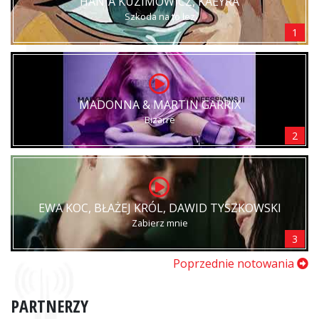
HANIA KUZIMOWICZ, KAEYRA
Szkoda na to łez
1
MADONNA & MARTIN GARRIX
Bizarre
2
EWA KOC, BŁAŻEJ KRÓL, DAWID TYSZKOWSKI
Zabierz mnie
3
Poprzednie notowania
PARTNERZY