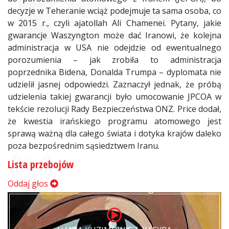
decyzje w Teheranie wciąż podejmuje ta sama osoba, co
w 2015 r., czyli ajatollah Ali Chamenei. Pytany, jakie
gwarancje Waszyngton może dać Iranowi, że kolejna
administracja w USA nie odejdzie od ewentualnego
porozumienia – jak zrobiła to administracja
poprzednika Bidena, Donalda Trumpa – dyplomata nie
udzielił jasnej odpowiedzi. Zaznaczył jednak, że próbą
udzielenia takiej gwarancji było umocowanie JPCOA w
tekście rezolucji Rady Bezpieczeństwa ONZ. Price dodał,
że kwestia irańskiego programu atomowego jest
sprawą ważną dla całego świata i dotyka krajów daleko
poza bezpośrednim sąsiedztwem Iranu.
Lista przebojów
Oddaj głos