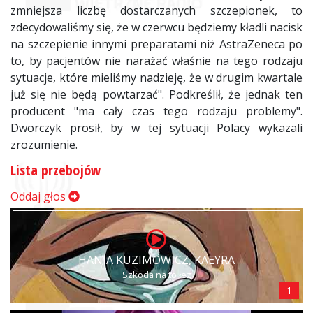
zmniejsza liczbę dostarczanych szczepionek, to
zdecydowaliśmy się, że w czerwcu będziemy kładli nacisk
na szczepienie innymi preparatami niż AstraZeneca po
to, by pacjentów nie narażać właśnie na tego rodzaju
sytuacje, które mieliśmy nadzieję, że w drugim kwartale
już się nie będą powtarzać". Podkreślił, że jednak ten
producent "ma cały czas tego rodzaju problemy".
Dworczyk prosił, by w tej sytuacji Polacy wykazali
zrozumienie.
Lista przebojów
Oddaj głos
HANIA KUZIMOWICZ, KAEYRA
Szkoda na to łez
1