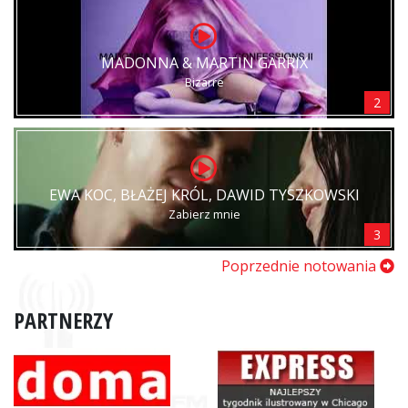
MADONNA & MARTIN GARRIX
Bizarre
2
EWA KOC, BŁAŻEJ KRÓL, DAWID TYSZKOWSKI
Zabierz mnie
3
Poprzednie notowania
PARTNERZY