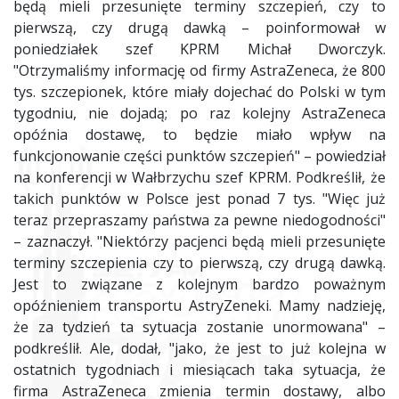
będą mieli przesunięte terminy szczepień, czy to
pierwszą, czy drugą dawką – poinformował w
poniedziałek szef KPRM Michał Dworczyk.
"Otrzymaliśmy informację od firmy AstraZeneca, że 800
tys. szczepionek, które miały dojechać do Polski w tym
tygodniu, nie dojadą; po raz kolejny AstraZeneca
opóźnia dostawę, to będzie miało wpływ na
funkcjonowanie części punktów szczepień" – powiedział
na konferencji w Wałbrzychu szef KPRM. Podkreślił, że
takich punktów w Polsce jest ponad 7 tys. "Więc już
teraz przepraszamy państwa za pewne niedogodności"
– zaznaczył. "Niektórzy pacjenci będą mieli przesunięte
terminy szczepienia czy to pierwszą, czy drugą dawką.
Jest to związane z kolejnym bardzo poważnym
opóźnieniem transportu AstryZeneki. Mamy nadzieję,
że za tydzień ta sytuacja zostanie unormowana" –
podkreślił. Ale, dodał, "jako, że jest to już kolejna w
ostatnich tygodniach i miesiącach taka sytuacja, że
firma AstraZeneca zmienia termin dostawy, albo