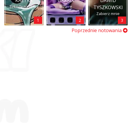
KAEYRA
GARRIX
DAWID
Szkoda na to łez
Bizarre
TYSZKOWSKI
Zabierz mnie
1
2
3
Poprzednie notowania