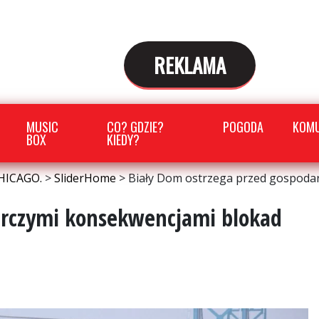
REKLAMA
MUSIC
CO? GDZIE?
POGODA
KOMU
BOX
KIEDY?
HICAGO.
>
SliderHome
>
Biały Dom ostrzega przed gospodar
arczymi konsekwencjami blokad