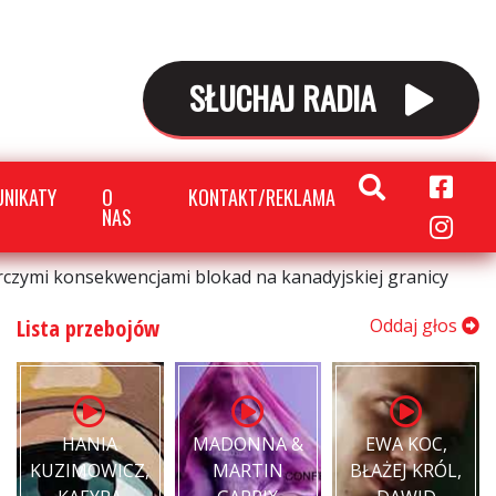
SŁUCHAJ RADIA
NIKATY
O
KONTAKT/REKLAMA
NAS
czymi konsekwencjami blokad na kanadyjskiej granicy
Lista przebojów
Oddaj głos
HANIA
MADONNA &
EWA KOC,
KUZIMOWICZ,
MARTIN
BŁAŻEJ KRÓL,