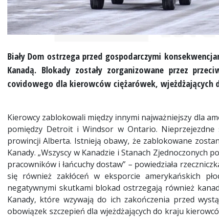
Biały Dom ostrzega przed gospodarczymi konsekwencjam
Kanadą. Blokady zostały zorganizowane przez przec
covidowego dla kierowców ciężarówek, wjeżdżających d
Kierowcy zablokowali między innymi najważniejszy dla 
pomiędzy Detroit i Windsor w Ontario. Nieprzejezdne s
prowincji Alberta. Istnieją obawy, że zablokowane zost
Kanady. „Wszyscy w Kanadzie i Stanach Zjednoczonych po
pracowników i łańcuchy dostaw” – powiedziała rzecznicz
się również zakłóceń w eksporcie amerykańskich pło
negatywnymi skutkami blokad ostrzegają również kanad
Kanady, które wzywają do ich zakończenia przed wyst
obowiązek szczepień dla wjeżdżających do kraju kierowcó