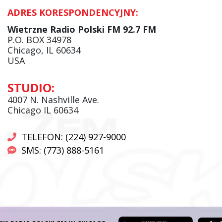
ADRES KORESPONDENCYJNY:
Krzysztof Wawer:
Komentator
Wietrzne Radio Polski FM 92.7 FM
facebook
P.O. BOX 34978
Chicago, IL 60634
USA
Andrzej Wąsewicz:
STUDIO:
Komentator / Poranny Express
4007 N. Nashville Ave.
Chicago IL 60634
TELEFON: (224) 927-9000
SMS: (773) 888-5161