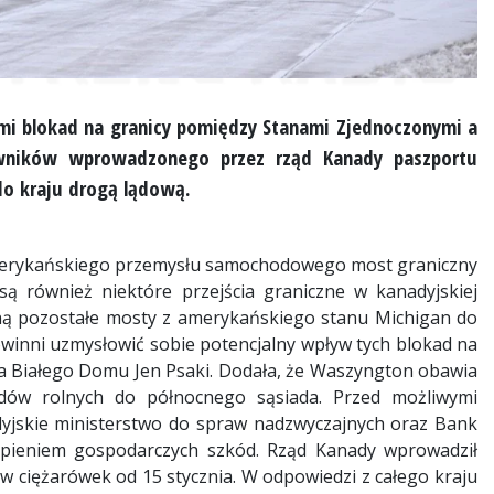
i blokad na granicy pomiędzy Stanami Zjednoczonymi a
iwników wprowadzonego przez rząd Kanady paszportu
o kraju drogą lądową.
amerykańskiego przemysłu samochodowego most graniczny
ą również niektóre przejścia graniczne w kanadyjskiej
aną pozostałe mosty z amerykańskiego stanu Michigan do
winni uzmysłowić sobie potencjalny wpływ tych blokad na
ka Białego Domu Jen Psaki. Dodała, że Waszyngton obawia
dów rolnych do północnego sąsiada. Przed możliwymi
yjskie ministerstwo do spraw nadzwyczajnych oraz Bank
ąpieniem gospodarczych szkód. Rząd Kanady wprowadził
w ciężarówek od 15 stycznia. W odpowiedzi z całego kraju