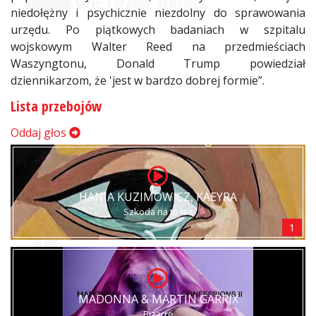
niedołężny i psychicznie niezdolny do sprawowania
urzędu. Po piątkowych badaniach w szpitalu
wojskowym Walter Reed na przedmieściach
Waszyngtonu, Donald Trump powiedział
dziennikarzom, że 'jest w bardzo dobrej formie”.
Lista przebojów
Oddaj głos
HANIA KUZIMOWICZ, KAEYRA
Szkoda na to łez
1
MADONNA & MARTIN GARRIX
Bizarre