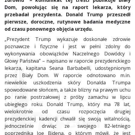
zdrowiu” – komunikat tej treści publikuje Biały
Dom, powołując się na raport lekarza, który
przebadał prezydenta. Donald Trump przeszedł
pierwsze, doroczne, rutynowe badania medyczne
od czasu ponownego objęcia urzędu.
„Prezydent Trump wykazuje doskonałe zdrowie
poznawcze i fizyczne i jest w pełni zdolny do
wykonywania obowiązków Naczelnego Dowódcy i
Głowy Państwa” – napisano w raporcie prezydenckiego
lekarza, kapitana Seana Barbabelli, udostępnionym
przez Biały Dom. W raporcie odnotowano m.in.
niewielkie uszkodzenia skóry Donalda Trumpa
spowodowane słońcem, a także blizny na prawym uchu
po ranie postrzałowej z próby zamachu w lipcu
ubiegłego roku. Donald Trump, który ma 78 lat,
wielokrotnie od czasu rozpoczęcia drugiej
prezydenckiej kadencji chwalił się swoją witalnością,
jednocześnie drwiąc ze swojego 82-letniego
poprzednika Joe Bidena, o którym mówił, że jest