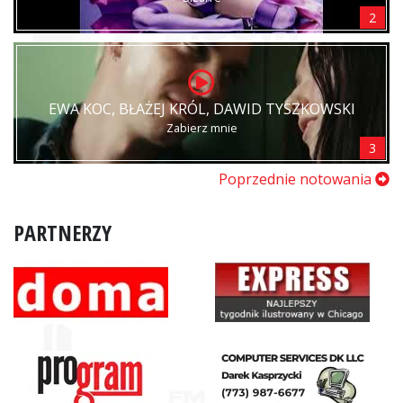
2
EWA KOC, BŁAŻEJ KRÓL, DAWID TYSZKOWSKI
Zabierz mnie
3
Poprzednie notowania
PARTNERZY