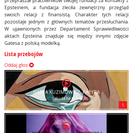
przepraszał pracowników swojej fundacji za kontakty z
Epsteinem, a fundacja zleciła zewnętrzny przegląd
swoich relacji z finansistą. Charakter tych relacji
pozostaje jednym z głównych tematów przesłuchania.
W ujawnionych przez Departament Sprawiedliwości
aktach Epsteina znajduje się między innymi zdjęcie
Gatesa z polską modelką.
Lista przebojów
Oddaj głos
HANIA KUZIMOWICZ, KAEYRA
Szkoda na to łez
1