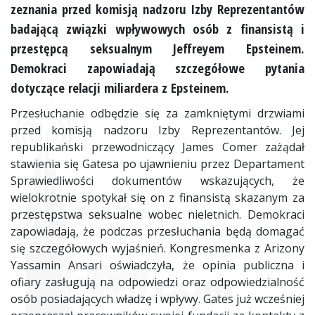
zeznania przed komisją nadzoru Izby Reprezentantów
badającą związki wpływowych osób z finansistą i
przestępcą seksualnym Jeffreyem Epsteinem.
Demokraci zapowiadają szczegółowe pytania
dotyczące relacji miliardera z Epsteinem.
Przesłuchanie odbędzie się za zamkniętymi drzwiami
przed komisją nadzoru Izby Reprezentantów. Jej
republikański przewodniczący James Comer zażądał
stawienia się Gatesa po ujawnieniu przez Departament
Sprawiedliwości dokumentów wskazujących, że
wielokrotnie spotykał się on z finansistą skazanym za
przestępstwa seksualne wobec nieletnich. Demokraci
zapowiadają, że podczas przesłuchania będą domagać
się szczegółowych wyjaśnień. Kongresmenka z Arizony
Yassamin Ansari oświadczyła, że opinia publiczna i
ofiary zasługują na odpowiedzi oraz odpowiedzialność
osób posiadających władzę i wpływy. Gates już wcześniej