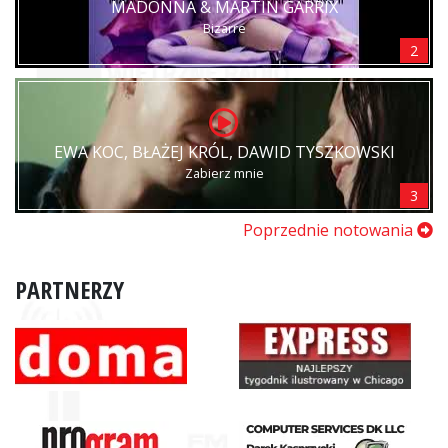
MADONNA & MARTIN GARRIX
Bizarre
2
EWA KOC, BŁAŻEJ KRÓL, DAWID TYSZKOWSKI
Zabierz mnie
3
Poprzednie notowania
PARTNERZY