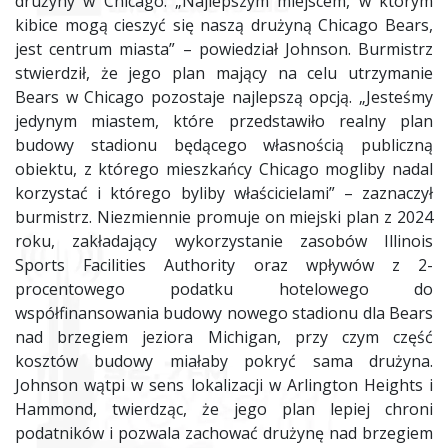
drużyny w Chicago. „Najlepszym miejscem, w którym
kibice mogą cieszyć się naszą drużyną Chicago Bears,
jest centrum miasta” – powiedział Johnson. Burmistrz
stwierdził, że jego plan mający na celu utrzymanie
Bears w Chicago pozostaje najlepszą opcją. „Jesteśmy
jedynym miastem, które przedstawiło realny plan
budowy stadionu będącego własnością publiczną
obiektu, z którego mieszkańcy Chicago mogliby nadal
korzystać i którego byliby właścicielami” – zaznaczył
burmistrz. Niezmiennie promuje on miejski plan z 2024
roku, zakładający wykorzystanie zasobów Illinois
Sports Facilities Authority oraz wpływów z 2-
procentowego podatku hotelowego do
współfinansowania budowy nowego stadionu dla Bears
nad brzegiem jeziora Michigan, przy czym część
kosztów budowy miałaby pokryć sama drużyna.
Johnson wątpi w sens lokalizacji w Arlington Heights i
Hammond, twierdząc, że jego plan lepiej chroni
podatników i pozwala zachować drużynę nad brzegiem