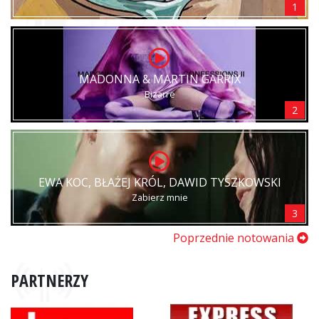
1
MADONNA & MARTIN GARRIX
Bizarre
2
EWA KOC, BŁAŻEJ KRÓL, DAWID TYSZKOWSKI
Zabierz mnie
3
Poprzednie notowania
PARTNERZY