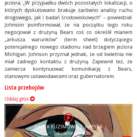
jeziora. „W przypadku dwóch pozostałych lokalizacji, o
których dyskutowano brakuje zarówno analizy ruchu
drogowego, jak i badań środowiskowych” – powiedział.
Johnson poinformował, że na początku tego roku
negocjował z drużyną Bears coś co określił mianem
„arkusza warunków” (term sheet) dotyczącego
potencjalnego nowego stadionu nad brzegiem jeziora
Michigan. Johnson przyznał jednak, że od kwietnia nie
miał żadnego kontaktu z drużyną. Zapewnił też, że
zamierza kontynuować komunikację z Bears,
stanowymi ustawodawcami oraz gubernatorem.
Lista przebojów
Oddaj głos
HANIA KUZIMOWICZ, KAEYRA
Szkoda na to łez