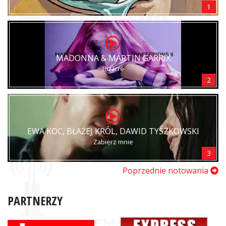
1
MADONNA & MARTIN GARRIX
Bizarre
2
EWA KOC, BŁAŻEJ KRÓL, DAWID TYSZKOWSKI
Zabierz mnie
3
Poprzednie notowania
PARTNERZY