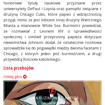
honorowe tytuły naukowe przyznane przez
uniwersytety DePaul i Loyola oraz pamiątki związane z
drużyną Chicago Cubs, które papież z wdzięcznością
przyjął, mimo że jest kibicem innej drużyny Wietrznego
Miasta a mianowicie White Sox. Burmistrz powiedział,
że rozmawiał z Leonem XIV o sprawiedliwości
społecznej i omówił przeprosiny papieża dotyczące
niewolnictwa. Johnson dodał, że ostatecznie rozmowa
sprowadziła się do pogawędki między dwoma facetami z
Chicago, z których jeden jest burmistrzem, a drugi
przywódcą Kościoła katolickiego.
Lista przebojów
Oddaj głos
HANIA KUZIMOWICZ, KAEYRA
Szkoda na to łez