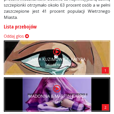
szczepionki otrzymało około 63 procent osób a w pełni
zaszczepione jest 41 procent populacji Wietrznego
Miasta.
Lista przebojów
Oddaj głos
HANIA KUZIMOWICZ, KAEYRA
Szkoda na to łez
1
MADONNA & MARTIN GARRIX
Bizarre
2