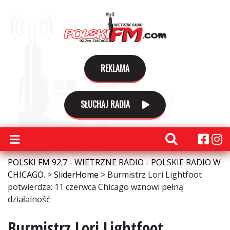
REKLAMA
SŁUCHAJ RADIA
POLSKI FM 92.7 - WIETRZNE RADIO - POLSKIE RADIO W
CHICAGO.
>
SliderHome
>
Burmistrz Lori Lightfoot
potwierdza: 11 czerwca Chicago wznowi pełną
działalność
Burmistrz Lori Lightfoot