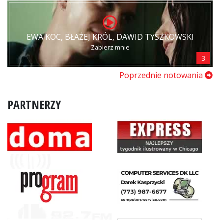
EWA KOC, BŁAŻEJ KRÓL, DAWID TYSZKOWSKI
Zabierz mnie
3
Poprzednie notowania
PARTNERZY