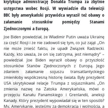
krytykuje administrację Donalda Trumpa za zbytnie
ustępstwa wobec Rosji. W wywiadzie dla telewizji
BBC były amerykański przywódca wyraził też obawy o
załamanie stosunków pomiędzy Stanami
Zjednoczonymi a Europą.
Joe Biden powiedział, że Władimir Putin uważa Ukrainę
za część Rosji i że nie zadowoli się tym, co już zajął. „On
nie może znieść faktu, że upadł Związek Radziecki.
Każdy, kto uważa, że on się zatrzyma, jest niemądry” –
powiedział. Joe Biden wyraził obawy o przyszłość
stosunków Stanów Zjednoczonych z Europą. Jego
zdaniem załamanie sojuszu transatlantyckiego
zmieniłoby współczesną historię świata. Były prezydent
USA skrytykował relacje Trumpa z sojusznikami. „On
zmienia nazwę na Zatoka Amerykańska, mówi o
przejęciu Kanału Panamskiego i Grenlandii, aneksji
Kanady. Który prezydent wypowiadał się w ten sposób?
My, Amerykanie, jesteśmy za demokracją i wolnością, a