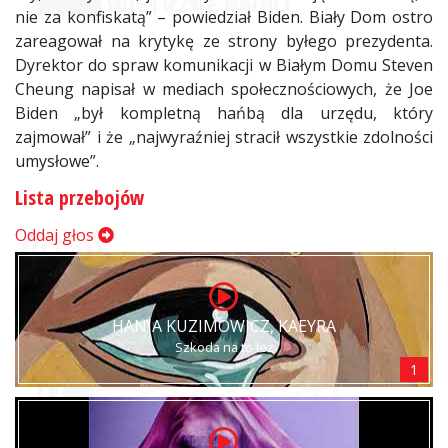
nie za konfiskatą” – powiedział Biden. Biały Dom ostro
zareagował na krytykę ze strony byłego prezydenta.
Dyrektor do spraw komunikacji w Białym Domu Steven
Cheung napisał w mediach społecznościowych, że Joe
Biden „był kompletną hańbą dla urzędu, który
zajmował” i że „najwyraźniej stracił wszystkie zdolności
umysłowe”.
Lista przebojów
Oddaj głos
HANIA KUZIMOWICZ, KAEYRA
Szkoda na to łez
1