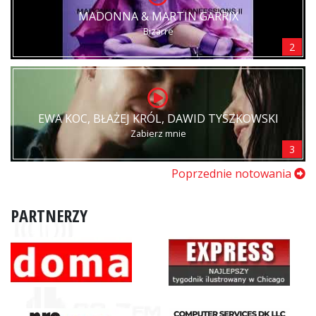
MADONNA & MARTIN GARRIX
Bizarre
2
EWA KOC, BŁAŻEJ KRÓL, DAWID TYSZKOWSKI
Zabierz mnie
3
Poprzednie notowania
PARTNERZY