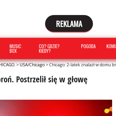
REKLAMA
MUSIC
CO? GDZIE?
POGODA
KOMU
BOX
KIEDY?
HICAGO.
>
USA/Chicago
>
Chicago: 2-latek znalazł w domu br
roń. Postrzelił się w głowę