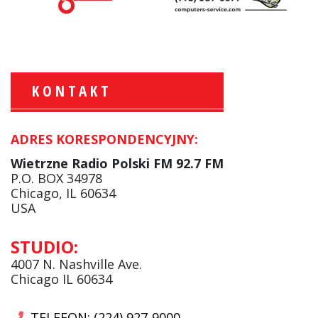
KONTAKT
ADRES KORESPONDENCYJNY:
Krzysztof Wawer:
Komentator
Wietrzne Radio Polski FM 92.7 FM
facebook
P.O. BOX 34978
Chicago, IL 60634
USA
Andrzej Wąsewicz:
STUDIO:
Komentator / Poranny Express
4007 N. Nashville Ave.
Chicago IL 60634
TELEFON: (224) 927-9000