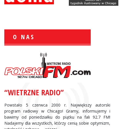
O NAS
Zbigniew Wojewnik:
Informacje Giełdowe
“WIETRZNE RADIO”
Powstało 5 czerwca 2000 r. Największy autorski
program radiowy w Chicago! Gramy, informujemy i
bawimy od poniedziałku do piątku na fali 92.7 FM!
Nadajemy dla wszystkich, którzy cenią sobie optymizm,