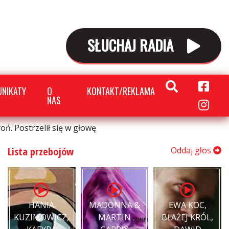
SŁUCHAJ RADIA
NIKATY
O
KONTAKT/REKLAMA
NAS
oń. Postrzelił się w głowę
Lista przebojów
Oddaj głos
HANIA
MADONNA &
EWA KOC,
KUZIMOWICZ,
MARTIN
BŁAŻEJ KRÓL,