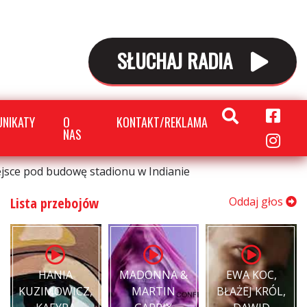
SŁUCHAJ RADIA
NIKATY
O
KONTAKT/REKLAMA
NAS
jsce pod budowę stadionu w Indianie
Lista przebojów
Oddaj głos
HANIA
MADONNA &
EWA KOC,
KUZIMOWICZ,
MARTIN
BŁAŻEJ KRÓL,