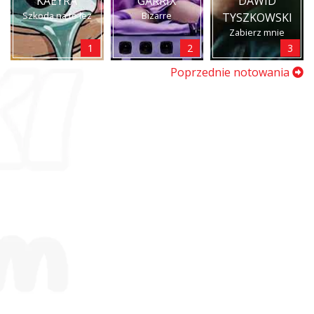
KAEYRA
GARRIX
DAWID
Szkoda na to łez
Bizarre
TYSZKOWSKI
Zabierz mnie
1
2
3
Poprzednie notowania