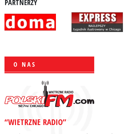
PARTNERZY
O NAS
Zbigniew Wojewnik:
Informacje Giełdowe
“WIETRZNE RADIO”