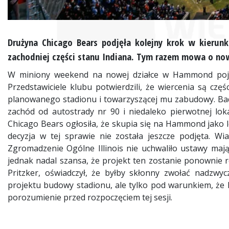
Drużyna Chicago Bears podjęła kolejny krok w kieru
zachodniej części stanu Indiana. Tym razem mowa o nowe
W miniony weekend na nowej działce w Hammond pojawi
Przedstawiciele klubu potwierdzili, że wiercenia są czę
planowanego stadionu i towarzyszącej mu zabudowy. Bad
zachód od autostrady nr 90 i niedaleko pierwotnej lok
Chicago Bears ogłosiła, że skupia się na Hammond jako lo
decyzja w tej sprawie nie została jeszcze podjęta. Wi
Zgromadzenie Ogólne Illinois nie uchwaliło ustawy mając
jednak nadal szansa, że projekt ten zostanie ponownie r
Pritzker, oświadczył, że byłby skłonny zwołać nadzw
projektu budowy stadionu, ale tylko pod warunkiem, że k
porozumienie przed rozpoczęciem tej sesji.