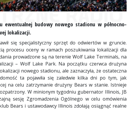
nku ewentualnej budowy nowego stadionu w północno-
j lokalizacji.
ł się specjalistyczny sprzęt do odwiertów w gruncie.
ścią procesu oceny w ramach poszukiwania lokalizacji dla
ania prowadzone są na terenie Wolf Lake Terminals, na
alizacji – Wolf Lake Park. Na początku czerwca drużyna
kalizacji nowego stadionu, ale zaznaczyła, że ostateczna
adomość ta pojawiła się zaledwie kilka dni po tym, jak
ej na celu zatrzymanie drużyny Bears w stanie. Istnieje
ozpatrzony. W minionym tygodniu gubernator Illinois, JB
yczajną sesję Zgromadzenia Ogólnego w celu omówienia
lub Bears i ustawodawcy Illinois zdołają osiągnąć realne