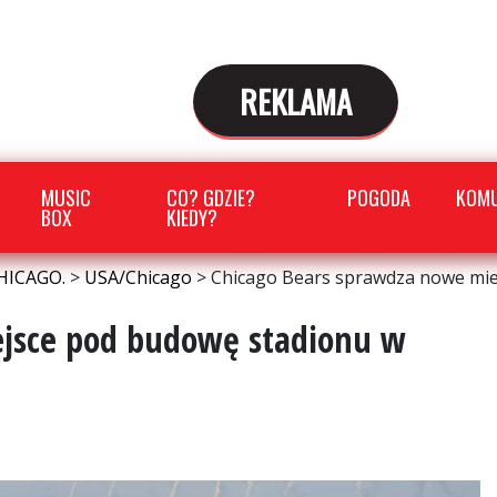
REKLAMA
MUSIC
CO? GDZIE?
POGODA
KOMU
BOX
KIEDY?
HICAGO.
>
USA/Chicago
>
Chicago Bears sprawdza nowe mie
ejsce pod budowę stadionu w