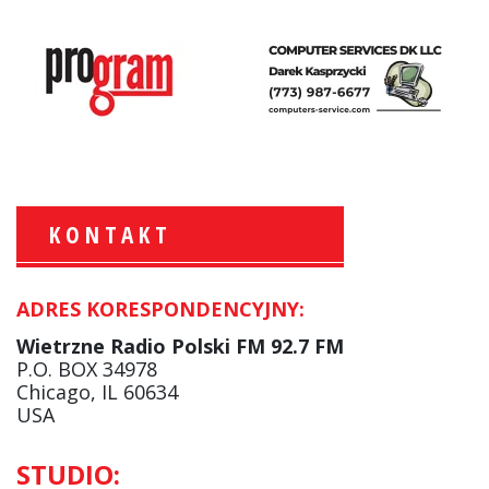
KONTAKT
ADRES KORESPONDENCYJNY:
Krzysztof Wawer:
Komentator
Wietrzne Radio Polski FM 92.7 FM
facebook
P.O. BOX 34978
Chicago, IL 60634
USA
Andrzej Wąsewicz:
STUDIO:
Komentator / Poranny Express