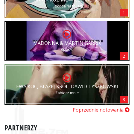
Szkoda na to łez
1
MADONNA & MARTIN GARRIX
Bizarre
2
EWA KOC, BŁAŻEJ KRÓL, DAWID TYSZKOWSKI
Zabierz mnie
3
Poprzednie notowania
PARTNERZY