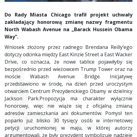
Do Rady Miasta Chicago trafił projekt uchwały
zakładający honorową zmianę nazwy fragmentu
North Wabash Avenue na „Barack Hussein Obama
Way”.
Wniosek złożony przez radnego Brendana Reilly’ego
dotyczy odcinka między East Kinzie Street a East Wacker
Drive, co oznacza, że nowe tablice pojawiłyby się
bezpośrednio przed wieżowcem Trump Tower oraz na
moście Wabash Avenue Bridge. Inicjatywę
przedstawiono w środę, na dzień przed uroczystym
otwarciem Centrum Prezydenckiego Obamy w dzielnicy
Jackson Park.Propozycja ma charakter wyłącznie
honorowy, więc nie wiąże się z oficjalną zmianą
adresów zamieszkania ani dokumentów. Pomysł ten
poparło już blisko 30 tysięcy osób w internetowej
petycji uruchomionej w maju, w której autorzy
argumentowali, że były prezydent symbolizuje nadzieję