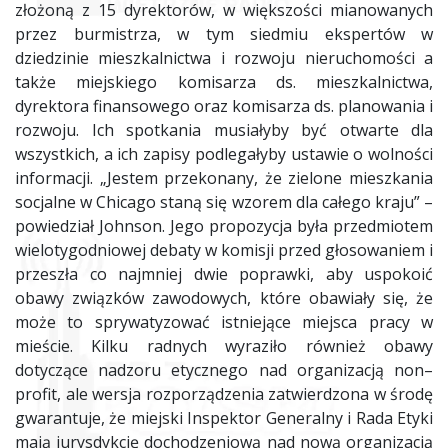
złożoną z 15 dyrektorów, w większości mianowanych
przez burmistrza, w tym siedmiu ekspertów w
dziedzinie mieszkalnictwa i rozwoju nieruchomości a
także miejskiego komisarza ds. mieszkalnictwa,
dyrektora finansowego oraz komisarza ds. planowania i
rozwoju. Ich spotkania musiałyby być otwarte dla
wszystkich, a ich zapisy podlegałyby ustawie o wolności
informacji. „Jestem przekonany, że zielone mieszkania
socjalne w Chicago staną się wzorem dla całego kraju” –
powiedział Johnson. Jego propozycja była przedmiotem
wielotygodniowej debaty w komisji przed głosowaniem i
przeszła co najmniej dwie poprawki, aby uspokoić
obawy związków zawodowych, które obawiały się, że
może to sprywatyzować istniejące miejsca pracy w
mieście. Kilku
radnych
wyraziło
również
obawy
dotyczące
nadzoru
etycznego
nad
organizacją
non
–
profit
,
ale
wersja
rozporządzenia
zatwierdzona
w
środę
gwarantuje
,
że
miejski
Inspektor
Generalny
i
Rada
Etyki
mają
jurysdykcję
dochodzeniową
nad
nową
organizacją