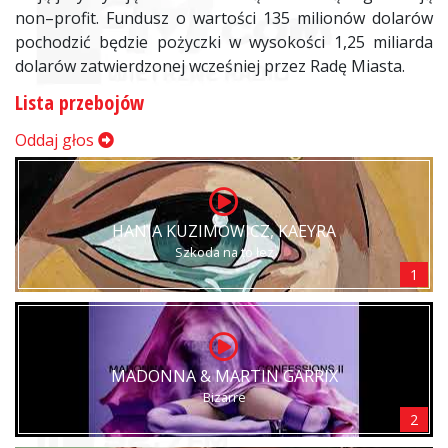
non
–
profit
.
Fundusz
o
wartości
135
milionów
dolarów
pochodzić będzie pożyczki w wysokości
1
,
25
miliarda
dolarów
zatwierdzonej
wcześniej przez
Radę
Miasta
.
Lista przebojów
Oddaj głos
HANIA KUZIMOWICZ, KAEYRA
Szkoda na to łez
1
MADONNA & MARTIN GARRIX
Bizarre
2