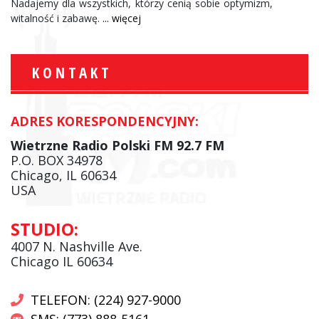
Nadajemy dla wszystkich, którzy cenią sobie optymizm,
witalność i zabawę.
... więcej
KONTAKT
ADRES KORESPONDENCYJNY:
Wietrzne Radio Polski FM 92.7 FM
P.O. BOX 34978
Chicago, IL 60634
USA
STUDIO:
4007 N. Nashville Ave.
Chicago IL 60634
TELEFON: (224) 927-9000
SMS: (773) 888-5161