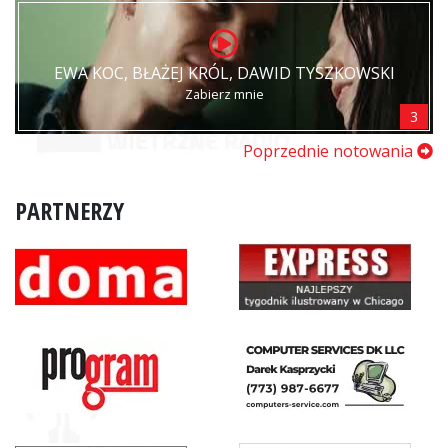
EWA KOC, BŁAŻEJ KRÓL, DAWID TYSZKOWSKI
Zabierz mnie
3
Poprzednie notowania
PARTNERZY