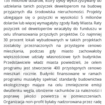
135 milionów dolarów, który byłby wykorzystywany do
udzielania tanich pożyczek deweloperom na budowę
przyjaznych dla środowiska nieruchomości. Projekty
ubiegające się o pożyczki w wysokości 5 milionów
dolarów lub więcej wymagałyby zgody Rady Miasta. Raty
pożyczek od deweloperów wracałyby do funduszu w
celu sfinansowania przyszłych projektów. Co najmniej
30 procent lokali wybudowanych w takich projektach
zostałoby przeznaczonych na przystępne cenowo
mieszkania, podczas gdy miasto zachowałoby
większościowe udziały własnościowe tych budynków.
Przedstawiciele władz miasta powiedzieli, że celem
programu jest stworzenie 400 przystępnych cenowo
mieszkań rocznie. Budynki finansowane w ramach
programu musiałyby spełniać standardy budownictwa
ekologicznego mające na celu zmniejszenie emisji
dwutlenku węgla, obniżenie rachunków za należności i
poprawę jakości powietrza w pomieszczeniach.
Organizacja non-profit byłaby nadzorowana przez radę