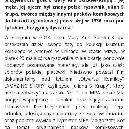
przyjemność gościć Mary Ann Stickler-Krupę i jej
męża. Jej ojcem był znany polski rysownik Julian S.
Krupa, twórca między innymi pasków komiksowych
do historii rysunkowej powstałej w 1936 roku pod
tytułem „Przygody Ryszarda”.
W sierpniu w 2014 roku Mary Ann Stickler-Krupa
przekazała dzieła swego taty do kolekcji Muzeum
Polskiego w Ameryce w Chicago. W czasie wizyty, w
piątek 29 maja córka rysownika miała okazję ponownie
zobaczyć podarowane materiały, ale już jako część
zbiorów polskiej placówki. Niedawno powstał film
dokumentalny pod tytułem „Otwarte Komiksy”:
„AMAZING STORY, czyli życie Juliana S. Krupy”, który
można zobaczyć na kanale YouTube. MPA z radością
podjęło współpracę z kanałem oraz z jego autorem
Tomaszem Kołodziejczakiem przy realizacji tego
odcinka, udostępniając materiały ze zbiorów muzeum
oraz poprzez wywiad z Dyrektor MPA Małgorzatą Kot
na temat oryginalnych pasków komiksowych,