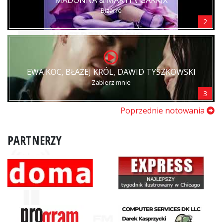
MADONNA & MARTIN GARRIX
Bizarre
2
EWA KOC, BŁAŻEJ KRÓL, DAWID TYSZKOWSKI
Zabierz mnie
3
Poprzednie notowania
PARTNERZY