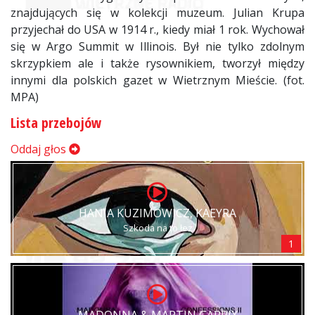
znajdujących się w kolekcji muzeum. Julian Krupa
przyjechał do USA w 1914 r., kiedy miał 1 rok. Wychował
się w Argo Summit w Illinois. Był nie tylko zdolnym
skrzypkiem ale i także rysownikiem, tworzył między
innymi dla polskich gazet w Wietrznym Mieście. (fot.
MPA)
Lista przebojów
Oddaj głos
HANIA KUZIMOWICZ, KAEYRA
Szkoda na to łez
1