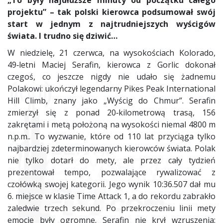
„To były najdłuższe minuty od początku całego
projektu” – tak polski kierowca podsumował swój
start w jednym z najtrudniejszych wyścigów
świata. I trudno się dziwić…
W niedzielę, 21 czerwca, na wysokościach Kolorado,
49‑letni Maciej Serafin, kierowca z Gorlic dokonał
czegoś, co jeszcze nigdy nie udało się żadnemu
Polakowi: ukończył legendarny Pikes Peak International
Hill Climb, znany jako „Wyścig do Chmur”. Serafin
zmierzył się z ponad 20‑kilometrową trasą, 156
zakrętami i metą położoną na wysokości niemal 4800 m
n.p.m.. To wyzwanie, które od 110 lat przyciąga tylko
najbardziej zdeterminowanych kierowców świata. Polak
nie tylko dotarł do mety, ale przez cały tydzień
prezentował tempo, pozwalające rywalizować z
czołówką swojej kategorii. Jego wynik 10:36.507 dał mu
6. miejsce w klasie Time Attack 1, a do rekordu zabrakło
zaledwie trzech sekund. Po przekroczeniu linii mety
emocje były ogromne. Serafin nie krył wzruszenia: