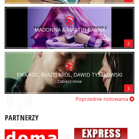
MADONNA & MARTIN GARRIX
Bizarre
2
EWA KOC, BŁAŻEJ KRÓL, DAWID TYSZKOWSKI
Zabierz mnie
3
Poprzednie notowania
PARTNERZY