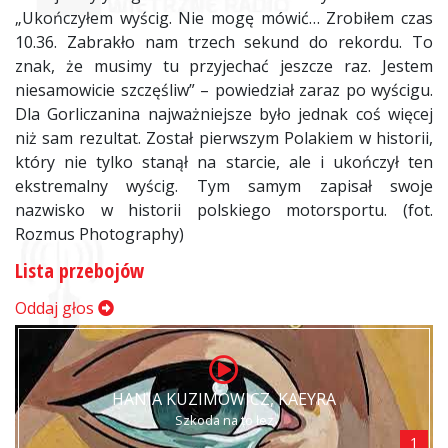
„Ukończyłem wyścig. Nie mogę mówić… Zrobiłem czas
10.36. Zabrakło nam trzech sekund do rekordu. To
znak, że musimy tu przyjechać jeszcze raz. Jestem
niesamowicie szczęśliw” – powiedział zaraz po wyścigu.
Dla Gorliczanina najważniejsze było jednak coś więcej
niż sam rezultat. Został pierwszym Polakiem w historii,
który nie tylko stanął na starcie, ale i ukończył ten
ekstremalny wyścig. Tym samym zapisał swoje
nazwisko w historii polskiego motorsportu. (fot.
Rozmus Photography)
Lista przebojów
Oddaj głos
HANIA KUZIMOWICZ, KAEYRA
Szkoda na to łez
1