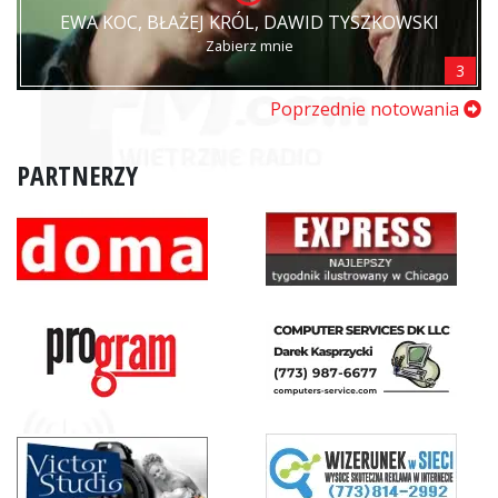
EWA KOC, BŁAŻEJ KRÓL, DAWID TYSZKOWSKI
Zabierz mnie
3
Poprzednie notowania
PARTNERZY