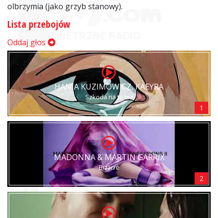
olbrzymia (jako grzyb stanowy).
Lista przebojów
Oddaj głos
HANIA KUZIMOWICZ, KAEYRA
Szkoda na to łez
1
MADONNA & MARTIN GARRIX
Bizarre
2