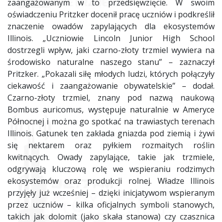
zaangażowanym w to przedsięwzięcie. W swoim
oświadczeniu Pritzker docenił pracę uczniów i podkreślił
znaczenie owadów zapylających dla ekosystemów
Illinois. „Uczniowie Lincoln Junior High School
dostrzegli wpływ, jaki czarno-złoty trzmiel wywiera na
środowisko naturalne naszego stanu” – zaznaczył
Pritzker. „Pokazali siłę młodych ludzi, których połączyły
ciekawość i zaangażowanie obywatelskie” – dodał.
Czarno-złoty trzmiel, znany pod nazwą naukową
Bombus auricomus, występuje naturalnie w Ameryce
Północnej i można go spotkać na trawiastych terenach
Illinois. Gatunek ten zakłada gniazda pod ziemią i żywi
się nektarem oraz pyłkiem rozmaitych roślin
kwitnących. Owady zapylające, takie jak trzmiele,
odgrywają kluczową rolę we wspieraniu rodzimych
ekosystemów oraz produkcji rolnej. Władze Illinois
przyjęły już wcześniej – dzięki inicjatywom wspieranym
przez uczniów – kilka oficjalnych symboli stanowych,
takich jak dolomit (jako skała stanowa) czy czasznica