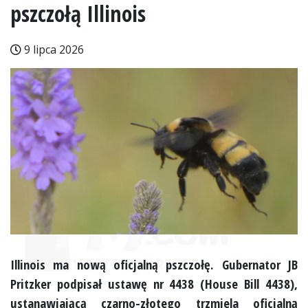
pszczołą Illinois
9 lipca 2026
Illinois ma nową oficjalną pszczołę. Gubernator JB
Pritzker podpisał ustawę nr 4438 (House Bill 4438),
ustanawiającą czarno-złotego trzmiela oficjalną