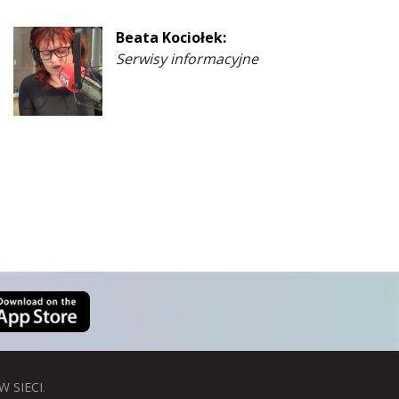
Beata Kociołek:
Serwisy informacyjne
W SIECI
.