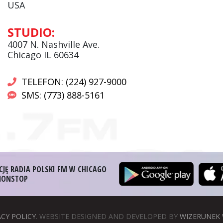
USA
Andrzej Wąsewicz:
STUDIO:
Komentator / Poranny Express
4007 N. Nashville Ave.
Chicago IL 60634
TELEFON: (224) 927-9000
SMS: (773) 888-5161
CJĘ RADIA POLSKI FM W CHICAGO
 NONSTOP
ACY POLICY
. WEBSITE DESIGNED AND DEVELOPED BY
WIZERUNEK 