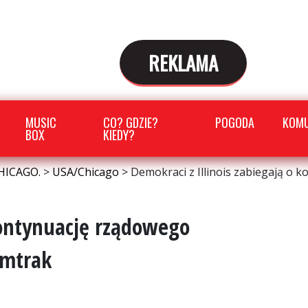
REKLAMA
MUSIC
CO? GDZIE?
POGODA
KOMU
BOX
KIEDY?
HICAGO.
>
USA/Chicago
>
Demokraci z Illinois zabiegają o 
 kontynuację rządowego
Amtrak