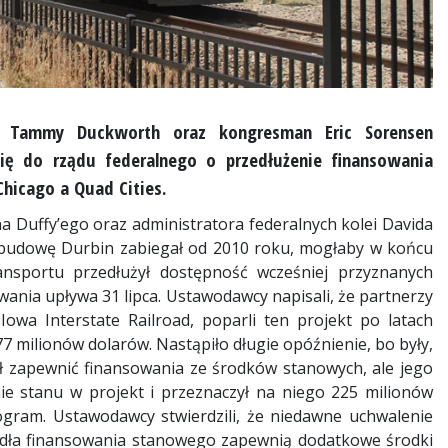
 i Tammy Duckworth oraz kongresman Eric Sorensen
ę do rządu federalnego o przedłużenie finansowania
hicago a Quad Cities.
 Duffy’ego oraz administratora federalnych kolei Davida
ej budowę Durbin zabiegał od 2010 roku, mogłaby w końcu
ansportu przedłużył dostępność wcześniej przyznanych
ania upływa 31 lipca. Ustawodawcy napisali, że partnerzy
Iowa Interstate Railroad, poparli ten projekt po latach
7 milionów dolarów. Nastąpiło długie opóźnienie, bo były,
ał zapewnić finansowania ze środków stanowych, ale jego
e stanu w projekt i przeznaczył na niego 225 milionów
ogram. Ustawodawcy stwierdzili, że niedawne uchwalenie
ródła finansowania stanowego zapewnią dodatkowe środki