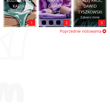
KUZIMOWICZ,
MARTIN
BŁAŻEJ KRÓL,
KAEYRA
GARRIX
DAWID
Szkoda na to łez
Bizarre
TYSZKOWSKI
Zabierz mnie
1
2
3
Poprzednie notowania