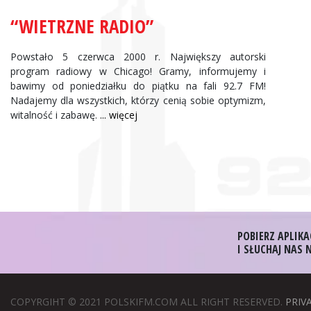
“WIETRZNE RADIO”
Powstało 5 czerwca 2000 r. Największy autorski
program radiowy w Chicago! Gramy, informujemy i
bawimy od poniedziałku do piątku na fali 92.7 FM!
Nadajemy dla wszystkich, którzy cenią sobie optymizm,
witalność i zabawę.
... więcej
POBIERZ APLIKA
I SŁUCHAJ NAS
COPYRGIHT © 2021 POLSKIFM.COM ALL RIGHT RESERVED.
PRIV