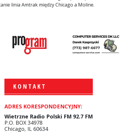
anie linia Amtrak między Chicago a Moline.
KONTAKT
ADRES KORESPONDENCYJNY:
Krzysztof Wawer:
Komentator
Wietrzne Radio Polski FM 92.7 FM
facebook
P.O. BOX 34978
Chicago, IL 60634