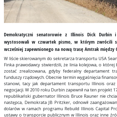
Demokratyczni senatorowie z Illinois Dick Durbin
wystosowali w czwartek pismo, w którym zwrócili si
wcześniej zapewnionego na nową trasę Amtrak między C
W liście skierowanym do sekretarza transportu USA Seana
Finka prawodawcy stwierdzili, że linia kolejowa, o któr
zostać zrealizowana, gdyby federalny departament tr
funduszy rządowych. Obecnie termin wygaśnięcia finansow
stanowi, tacy jak departament transportu Illinois oraz 
negocjacji. W 2010 roku Durbin zapewnił na ten projekt 17
republikański gubernator Illinois Bruce Rauner nie chci
następca, Demokrata JB Pritzker, odnowił zaangażowani
dolarów w ramach programu Rebuild Illinois Capital Pr
ustawy o transporcie publicznym w Illinois oraz inne ź