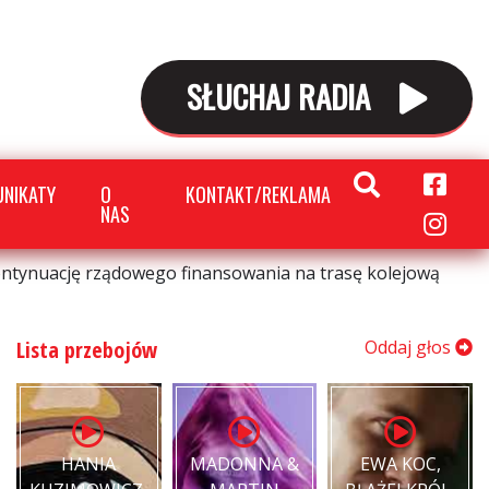
SŁUCHAJ RADIA
NIKATY
O
KONTAKT/REKLAMA
NAS
kontynuację rządowego finansowania na trasę kolejową
Lista przebojów
Oddaj głos
HANIA
MADONNA &
EWA KOC,