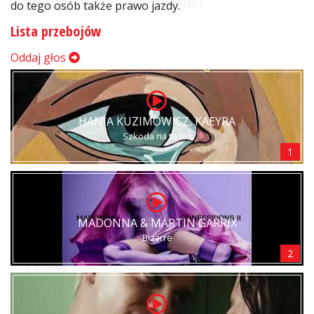
do tego osób także prawo jazdy.
Lista przebojów
Oddaj głos
HANIA KUZIMOWICZ, KAEYRA
Szkoda na to łez
1
MADONNA & MARTIN GARRIX
Bizarre
2