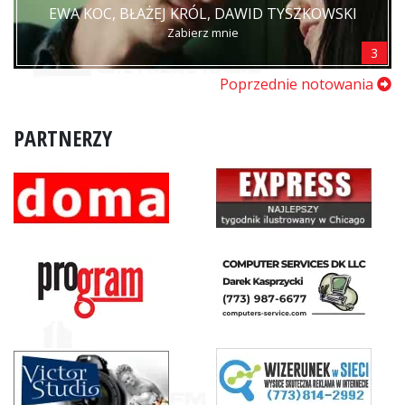
EWA KOC, BŁAŻEJ KRÓL, DAWID TYSZKOWSKI
Zabierz mnie
3
Poprzednie notowania
PARTNERZY