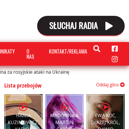
SŁUCHAJ RADIA
NIKATY
O
KONTAKT/REKLAMA
NAS
na za rosyjskie ataki na Ukrainę
Lista przebojów
Oddaj głos
HANIA
MADONNA &
EWA KOC,
KUZIMOWICZ,
MARTIN
BŁAŻEJ KRÓL,