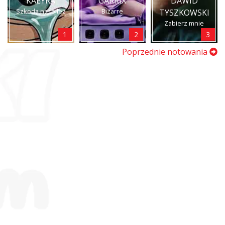
KAEYRA
GARRIX
DAWID
Szkoda na to łez
Bizarre
TYSZKOWSKI
Zabierz mnie
1
2
3
Poprzednie notowania