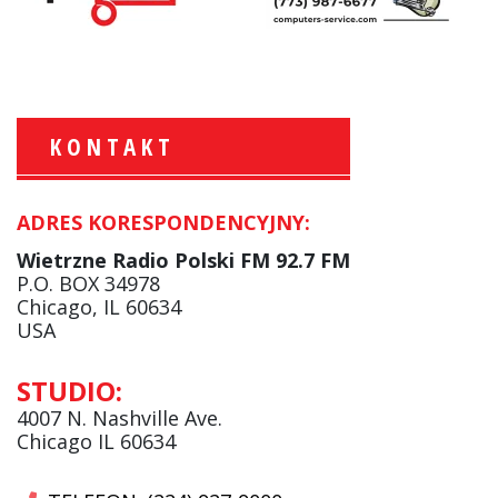
KONTAKT
ADRES KORESPONDENCYJNY:
Krzysztof Wawer:
Komentator
Wietrzne Radio Polski FM 92.7 FM
facebook
P.O. BOX 34978
Chicago, IL 60634
USA
Andrzej Wąsewicz:
STUDIO:
Komentator / Poranny Express
4007 N. Nashville Ave.
Chicago IL 60634