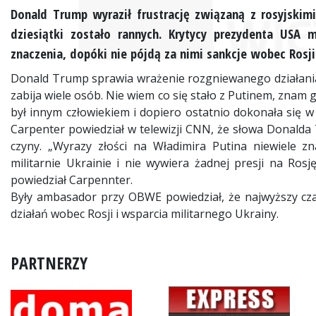
Donald Trump wyraził frustrację związaną z rosyjskim
dziesiątki zostało rannych. Krytycy prezydenta USA
znaczenia, dopóki nie pójdą za nimi sankcje wobec Rosj
Donald Trump sprawia wrażenie rozgniewanego działaniami
zabija wiele osób. Nie wiem co się stało z Putinem, znam
był innym człowiekiem i dopiero ostatnio dokonała się
Carpenter powiedział w telewizji CNN, że słowa Donalda 
czyny. „Wyrazy złości na Władimira Putina niewiele 
militarnie Ukrainie i nie wywiera żadnej presji na Ros
powiedział Carpennter.
Były ambasador przy OBWE powiedział, że najwyższy cz
działań wobec Rosji i wsparcia militarnego Ukrainy.
PARTNERZY