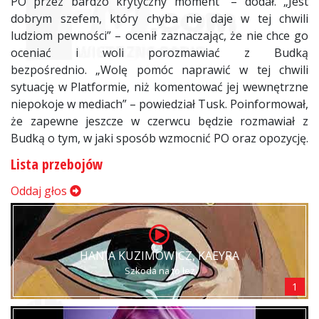
PO przez bardzo krytyczny moment” – dodał. „Jest
dobrym szefem, który chyba nie daje w tej chwili
ludziom pewności” – ocenił zaznaczając, że nie chce go
oceniać i woli porozmawiać z Budką
bezpośrednio. „Wolę pomóc naprawić w tej chwili
sytuację w Platformie, niż komentować jej wewnętrzne
niepokoje w mediach” – powiedział Tusk. Poinformował,
że zapewne jeszcze w czerwcu będzie rozmawiał z
Budką o tym, w jaki sposób wzmocnić PO oraz opozycję.
Lista przebojów
Oddaj głos
HANIA KUZIMOWICZ, KAEYRA
Szkoda na to łez
1