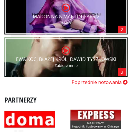
MADONNA & MARTIN GARRIX
Bizarre
2
EWA KOC, BŁAŻEJ KRÓL, DAWID TYSZKOWSKI
Zabierz mnie
3
Poprzednie notowania
PARTNERZY