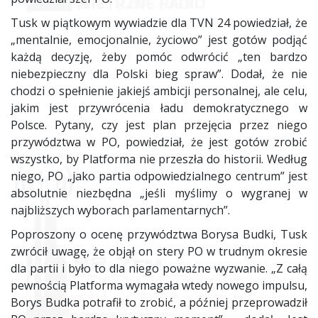
Tusk w piątkowym wywiadzie dla TVN 24 powiedział, że
„mentalnie, emocjonalnie, życiowo” jest gotów podjąć
każdą decyzję, żeby pomóc odwrócić „ten bardzo
niebezpieczny dla Polski bieg spraw”. Dodał, że nie
chodzi o spełnienie jakiejś ambicji personalnej, ale celu,
jakim jest przywrócenia ładu demokratycznego w
Polsce. Pytany, czy jest plan przejęcia przez niego
przywództwa w PO, powiedział, że jest gotów zrobić
wszystko, by Platforma nie przeszła do historii. Według
niego, PO „jako partia odpowiedzialnego centrum” jest
absolutnie niezbędna „jeśli myślimy o wygranej w
najbliższych wyborach parlamentarnych”.
Poproszony o ocenę przywództwa Borysa Budki, Tusk
zwrócił uwagę, że objął on stery PO w trudnym okresie
dla partii i było to dla niego poważne wyzwanie. „Z całą
pewnością Platforma wymagała wtedy nowego impulsu,
Borys Budka potrafił to zrobić, a później przeprowadził