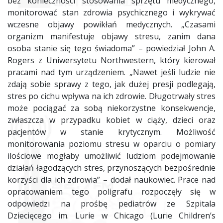
bez konieczności stosowania sprzętu medycznego,
monitorować stan zdrowia psychicznego i wykrywać
wczesne objawy powikłań medycznych. „Czasami
organizm manifestuje objawy stresu, zanim dana
osoba stanie się tego świadoma” – powiedział John A.
Rogers z Uniwersytetu Northwestern, który kierował
pracami nad tym urządzeniem. „Nawet jeśli ludzie nie
zdają sobie sprawy z tego, jak dużej presji podlegają,
stres po cichu wpływa na ich zdrowie. Długotrwały stres
może pociągać za sobą niekorzystne konsekwencje,
zwłaszcza w przypadku kobiet w ciąży, dzieci oraz
pacjentów w stanie krytycznym. Możliwość
monitorowania poziomu stresu w oparciu o pomiary
ilościowe mogłaby umożliwić ludziom podejmowanie
działań łagodzących stres, przynoszących bezpośrednie
korzyści dla ich zdrowia” – dodał naukowiec. Prace nad
opracowaniem tego poligrafu rozpoczęły się w
odpowiedzi na prośbę pediatrów ze Szpitala
Dziecięcego im. Lurie w Chicago (Lurie Children’s