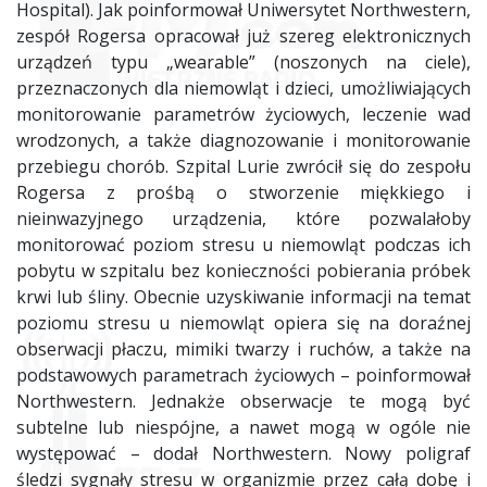
Hospital). Jak poinformował Uniwersytet Northwestern,
zespół Rogersa opracował już szereg elektronicznych
urządzeń typu „wearable” (noszonych na ciele),
przeznaczonych dla niemowląt i dzieci, umożliwiających
monitorowanie parametrów życiowych, leczenie wad
wrodzonych, a także diagnozowanie i monitorowanie
przebiegu chorób. Szpital Lurie zwrócił się do zespołu
Rogersa z prośbą o stworzenie miękkiego i
nieinwazyjnego urządzenia, które pozwalałoby
monitorować poziom stresu u niemowląt podczas ich
pobytu w szpitalu bez konieczności pobierania próbek
krwi lub śliny. Obecnie uzyskiwanie informacji na temat
poziomu stresu u niemowląt opiera się na doraźnej
obserwacji płaczu, mimiki twarzy i ruchów, a także na
podstawowych parametrach życiowych – poinformował
Northwestern. Jednakże obserwacje te mogą być
subtelne lub niespójne, a nawet mogą w ogóle nie
występować – dodał Northwestern. Nowy poligraf
śledzi sygnały stresu w organizmie przez całą dobę i