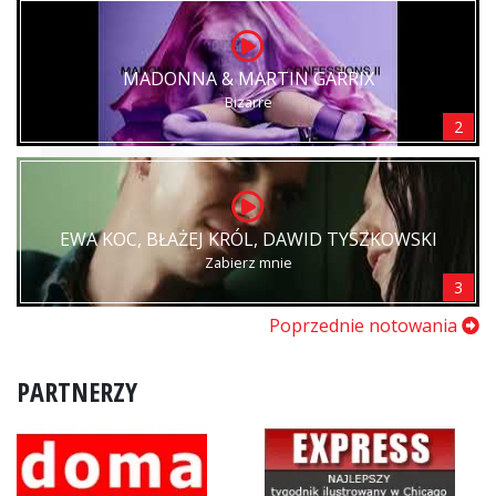
MADONNA & MARTIN GARRIX
Bizarre
2
EWA KOC, BŁAŻEJ KRÓL, DAWID TYSZKOWSKI
Zabierz mnie
3
Poprzednie notowania
PARTNERZY