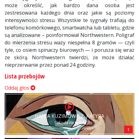
może określić, jak bardzo dana osoba jest
zestresowana każdego dnia oraz jakie są poziomy
intensywności stresu. Wszystkie te sygnały trafiają do
telefonu komórkowego, smartwatcha lub tabletu, gdzie
są analizowane – poinformował Northwestern. Poligraf
do mierzenia stresu waży niespełna 8 gramów — czyli
tyle, co osiem spinaczy biurowych — i porusza się wraz
ze skórą. Northwestern twierdzi, że może działać
nieprzerwanie przez ponad 24 godziny.
Lista przebojów
Oddaj głos
HANIA KUZIMOWICZ, KAEYRA
Szkoda na to łez
1