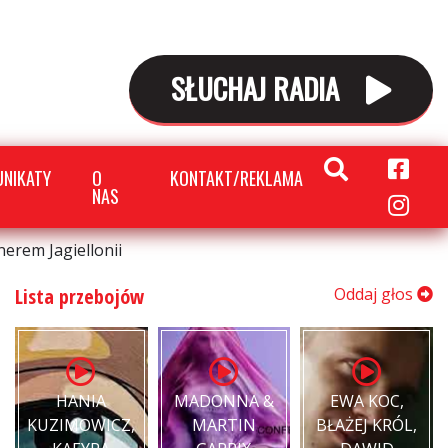
SŁUCHAJ RADIA
NIKATY
O
KONTAKT/REKLAMA
NAS
erem Jagiellonii
Lista przebojów
Oddaj głos
HANIA
MADONNA &
EWA KOC,
KUZIMOWICZ,
MARTIN
BŁAŻEJ KRÓL,