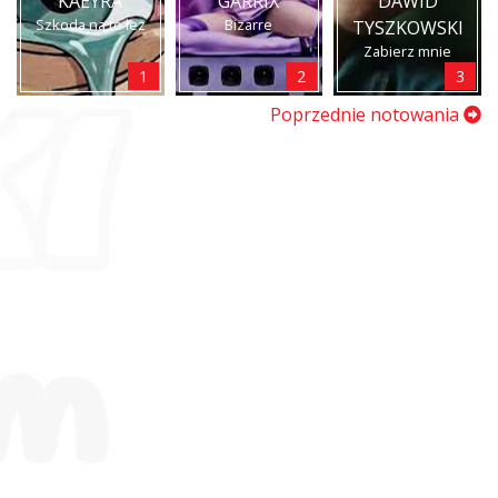
KAEYRA
GARRIX
DAWID
Szkoda na to łez
Bizarre
TYSZKOWSKI
Zabierz mnie
1
2
3
Poprzednie notowania