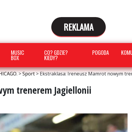
REKLAMA
MUSIC
CO? GDZIE?
POGODA
KOMU
BOX
KIEDY?
HICAGO.
>
Sport
>
Ekstraklasa: Ireneusz Mamrot nowym tren
ym trenerem Jagiellonii