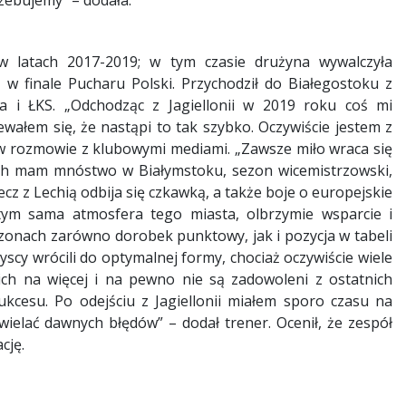
zebujemy” – dodała.
 w latach 2017-2019; w tym czasie drużyna wywalczyła
 w finale Pucharu Polski. Przychodził do Białegostoku z
 i ŁKS. „Odchodząc z Jagiellonii w 2019 roku coś mi
ewałem się, że nastąpi to tak szybko. Oczywiście jestem z
 rozmowie z klubowymi mediami. „Zawsze miło wraca się
ich mam mnóstwo w Białymstoku, sezon wicemistrzowski,
cz z Lechią odbija się czkawką, a także boje o europejskie
tym sama atmosfera tego miasta, olbrzymie wsparcie i
ezonach zarówno dorobek punktowy, jak i pozycja w tabeli
scy wrócili do optymalnej formy, chociaż oczywiście wiele
 ich na więcej i na pewno nie są zadowoleni z ostatnich
kcesu. Po odejściu z Jagiellonii miałem sporo czasu na
elać dawnych błędów” – dodał trener. Ocenił, że zespół
cję.