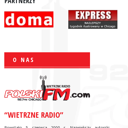
PARTNERZY
O NAS
Zbigniew Wojewnik:
Informacje Giełdowe
“WIETRZNE RADIO”
Powstało 5 czerwca 2000 r. Największy autorski