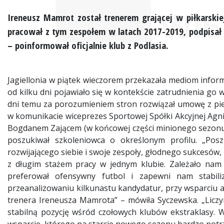
Ireneusz
Mamrot
został trenerem grającej w piłkarskiej
pracował z tym zespołem w latach 2017-2019, podpisał r
– poinformował oficjalnie klub z Podlasia.
Jagiellonia w piątek wieczorem przekazała mediom info
od kilku dni pojawiało się w kontekście zatrudnienia go w
dni temu za porozumieniem stron rozwiązał umowę z pie
w komunikacie wiceprezes Sportowej Spółki Akcyjnej Agni
Bogdanem Zającem (w końcowej części minionego sezonu 
poszukiwał szkoleniowca o określonym profilu. „Posz
rozwijającego siebie i swoje zespoły, głodnego sukcesów
z długim stażem pracy w jednym klubie. Zależało nam 
preferował ofensywny futbol i zapewni nam stabili
przeanalizowaniu kilkunastu kandydatur, przy wsparciu 
trenera Ireneusza
Mamrot
a” – mówiła Syczewska. „Liczy
stabilną pozycję wśród czołowych klubów ekstraklasy. W