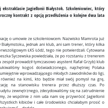
 ekstraklasie Jagiellonii Białystok. Szkoleniowiec, który
oczny kontrakt z opcją przedłużenia o kolejne dwa lata
rmację o umowie ze szkoleniowcem. Nazwisko
Mamrot
a już
 Białymstoku, jednak ani klub, ani sam trener, który kilka
rwszoligowym ŁKS Łódź, tego nie potwierdzali. Cytowana
eszka Syczewska powiedziała, że po rozstaniu z trenerem
zespół prowadził tymczasowo asystent Rafał Grzyb) klub
ukiwaliśmy kogoś doświadczonego, najchętniej Polaka
, umiejętnie wprowadzającego młodych zawodników do ligi,
również na kimś, kto będzie miał swój pomysł na grę,
zację na stanowisku trenera przez dłuższy czas. Po
audytu zewnętrznego, zdecydowaliśmy się na zatrudnienie
my, że wspólnie z nim uda nam się przywrócić Jagiellonii
szystkich kibiców i całe środowisko chciałabym prosić o