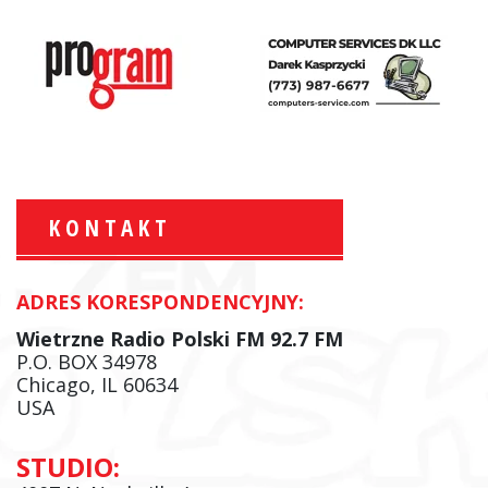
KONTAKT
ADRES KORESPONDENCYJNY:
Krzysztof Wawer:
Komentator
Wietrzne Radio Polski FM 92.7 FM
facebook
P.O. BOX 34978
Chicago, IL 60634
USA
Andrzej Wąsewicz:
STUDIO:
Komentator / Poranny Express