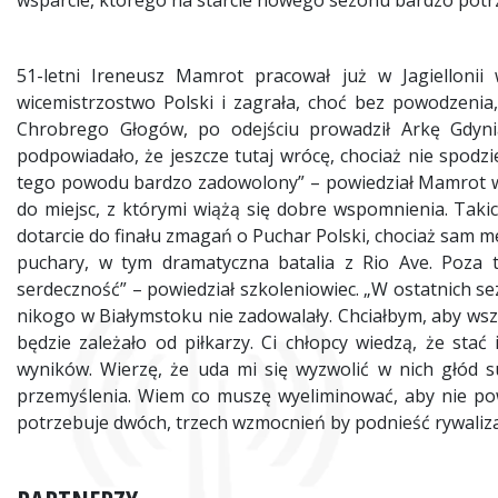
wsparcie, którego na starcie nowego sezonu bardzo potr
51-letni Ireneusz
Mamrot
pracował już w Jagiellonii
wicemistrzostwo Polski i zagrała, choć bez powodzenia,
Chrobrego Głogów, po odejściu prowadził Arkę Gdynia
podpowiadało, że jeszcze tutaj wrócę, chociaż nie spodzi
tego powodu bardzo zadowolony” – powiedział
Mamrot
w
do miejsc, z którymi wiążą się dobre wspomnienia. Tak
dotarcie do finału zmagań o Puchar Polski, chociaż sam me
puchary, w tym dramatyczna batalia z Rio Ave. Poza 
serdeczność” – powiedział szkoleniowiec. „W ostatnich s
nikogo w Białymstoku nie zadowalały. Chciałbym, aby wszy
będzie zależało od piłkarzy. Ci chłopcy wiedzą, że stać
wyników. Wierzę, że uda mi się wyzwolić w nich głód su
przemyślenia. Wiem co muszę wyeliminować, aby nie powi
potrzebuje dwóch, trzech wzmocnień by podnieść rywaliza