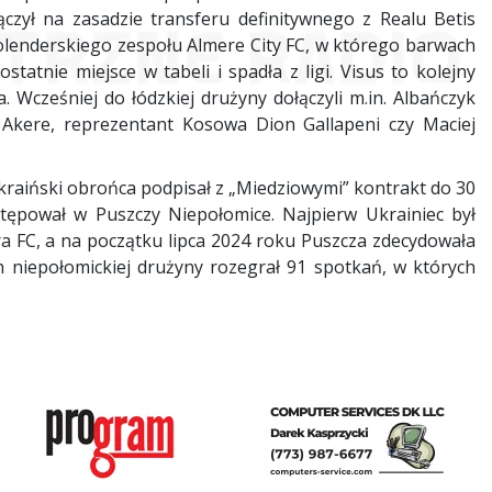
zył na zasadzie transferu definitywnego z Realu Betis
olenderskiego zespołu Almere City FC, w którego barwach
statnie miejsce w tabeli i spadła z ligi. Visus to kolejny
 Wcześniej do łódzkiej drużyny dołączyli m.in. Albańczyk
 Akere, reprezentant Kosowa Dion Gallapeni czy Maciej
raiński obrońca podpisał z „Miedziowymi” kontrakt do 30
tępował w Puszczy Niepołomice. Najpierw Ukrainiec był
 FC, a na początku lipca 2024 roku Puszcza zdecydowała
 niepołomickiej drużyny rozegrał 91 spotkań, w których