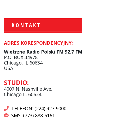
KONTAKT
ADRES KORESPONDENCYJNY:
Krzysztof Wawer:
Komentator
Wietrzne Radio Polski FM 92.7 FM
facebook
P.O. BOX 34978
Chicago, IL 60634
USA
Andrzej Wąsewicz:
STUDIO:
Komentator / Poranny Express
4007 N. Nashville Ave.
Chicago IL 60634
TELEFON: (224) 927-9000
SMS: (773) 888-5161