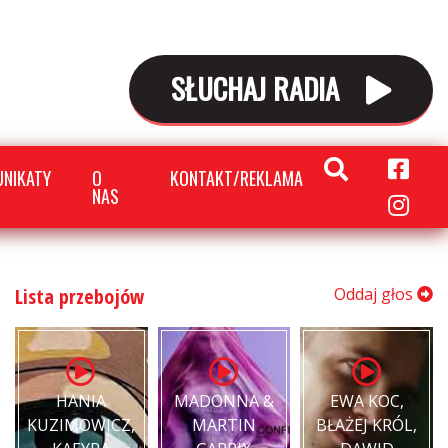
SŁUCHAJ RADIA
NIKATY
O
KONTAKT/REKLAMA
NAS
Lista przebojów
Oddaj głos
HANIA
MADONNA &
EWA KOC,
KUZIMOWICZ,
MARTIN
BŁAŻEJ KRÓL,