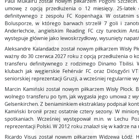
Paul Mukairu został nowym piłkarzem Pogoni Szczecin. 
umowę z opcją przedłużenia o 12 miesięcy. 25-latek d
definitywnego z zespołu FC Kopenhaga. W ostatnim 
Bolusporze, w którego barwach strzelił 7 goli i zanot
Anderlechcie, angielskim Reading FC czy tureckim Ant
występuje głównie jako lewoskrzydłowy, wysunięty napas
Aleksandre Kalandadze został nowym piłkarzem Wisły Pło
ważny do 30 czerwca 2027 roku z opcją przedłużenia o kol
transferu definitywnego z rodzimego Dinamo Tbilisi. 
klubach jak węgierskie Fehérvár FC oraz Diósgyőri V
seniorskiej reprezentacji Gruzji, a wcześniej regularnie
Marcin Kamiński został nowym piłkarzem Wisły Płock. Był
wolnego transferu po tym, jak wygasła jego umowa z wys
Gelsenkirchen. Z beniaminkiem ekstraklasy podpisał kont
Kamiński bronił przez ostatnie cztery sezony. W miniony
spotkaniach. Wcześniej występował m.in. w Lechu P
reprezentacji Polski. W 2012 roku znalazł się w kadrze na
Ricardo Visus został nowym piłkarzem Widzewa Łódź. H