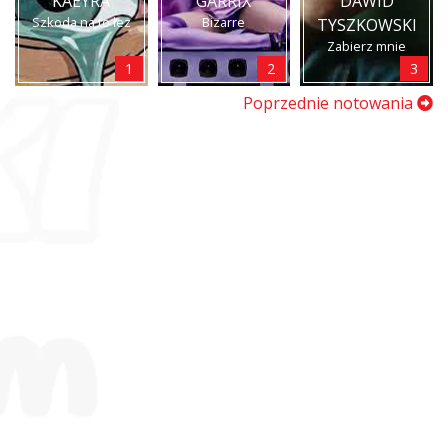
KAEYRA
GARRIX
DAWID
Szkoda na to łez
Bizarre
TYSZKOWSKI
Zabierz mnie
1
2
3
Poprzednie notowania