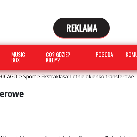
REKLAMA
MUSIC
CO? GDZIE?
POGODA
KOMU
BOX
KIEDY?
HICAGO.
>
Sport
>
Ekstraklasa: Letnie okienko transferowe
ferowe