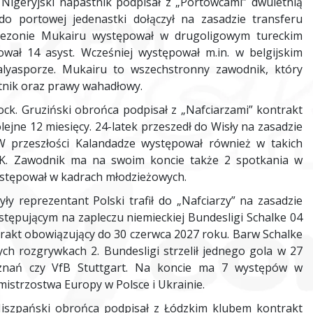
Nigeryjski napastnik podpisał z „Portowcami” dwuletnią
o portowej jedenastki dołączył na zasadzie transferu
sezonie Mukairu występował w drugoligowym tureckim
ował 14 asyst. Wcześniej występował m.in. w belgijskim
alyasporze. Mukairu to wszechstronny zawodnik, który
tnik oraz prawy wahadłowy.
ck. Gruziński obrońca podpisał z „Nafciarzami” kontrakt
ejne 12 miesięcy. 24-latek przeszedł do Wisły na zasadzie
W przeszłości Kalandadze występował również w takich
TK. Zawodnik ma na swoim koncie także 2 spotkania w
 występował w kadrach młodzieżowych.
y reprezentant Polski trafił do „Nafciarzy” na zasadzie
tępującym na zapleczu niemieckiej Bundesligi Schalke 04
rakt obowiązujący do 30 czerwca 2027 roku. Barw Schalke
ch rozgrywkach 2. Bundesligi strzelił jednego gola w 27
oznań czy VfB Stuttgart. Na koncie ma 7 występów w
 mistrzostwa Europy w Polsce i Ukrainie.
iszpański obrońca podpisał z Łódzkim klubem kontrakt