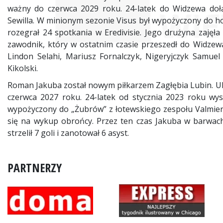
ważny do czerwca 2029 roku. 24-latek do Widzewa dołąc
Sewilla. W minionym sezonie Visus był wypożyczony do h
rozegrał 24 spotkania w Eredivisie. Jego drużyna zajęła o
zawodnik, który w ostatnim czasie przeszedł do Widzewa.
Lindon Selahi, Mariusz Fornalczyk, Nigeryjczyk Samuel
Kikolski.
Roman Jakuba został nowym piłkarzem Zagłębia Lubin. Uk
czerwca 2027 roku. 24-latek od stycznia 2023 roku wys
wypożyczony do „Żubrów” z łotewskiego zespołu Valmiera
się na wykup obrońcy. Przez ten czas Jakuba w barwach
strzelił 7 goli i zanotował 6 asyst.
PARTNERZY