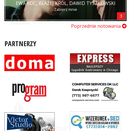
EWA KOC, BŁAŻEJ KRÓL, DAWID TYSZKOWSKI
Zabierz mnie
3
Poprzednie notowania
PARTNERZY