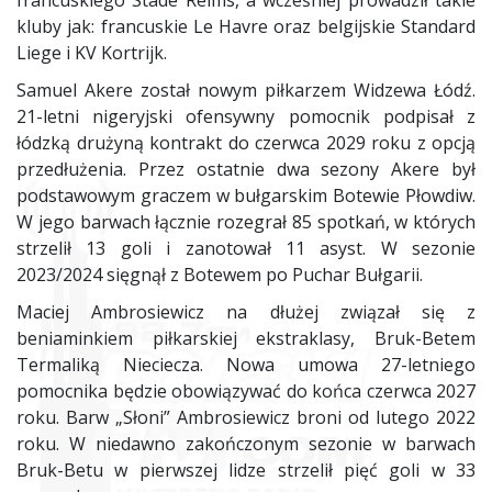
francuskiego Stade Reims, a wcześniej prowadził takie
kluby jak: francuskie Le Havre oraz belgijskie Standard
Liege i KV Kortrijk.
Samuel Akere został nowym piłkarzem Widzewa Łódź.
21-letni nigeryjski ofensywny pomocnik podpisał z
łódzką drużyną kontrakt do czerwca 2029 roku z opcją
przedłużenia. Przez ostatnie dwa sezony Akere był
podstawowym graczem w bułgarskim Botewie Płowdiw.
W jego barwach łącznie rozegrał 85 spotkań, w których
strzelił 13 goli i zanotował 11 asyst. W sezonie
2023/2024 sięgnął z Botewem po Puchar Bułgarii.
Maciej Ambrosiewicz na dłużej związał się z
beniaminkiem piłkarskiej ekstraklasy, Bruk-Betem
Termaliką Nieciecza. Nowa umowa 27-letniego
pomocnika będzie obowiązywać do końca czerwca 2027
roku. Barw „Słoni” Ambrosiewicz broni od lutego 2022
roku. W niedawno zakończonym sezonie w barwach
Bruk-Betu w pierwszej lidze strzelił pięć goli w 33