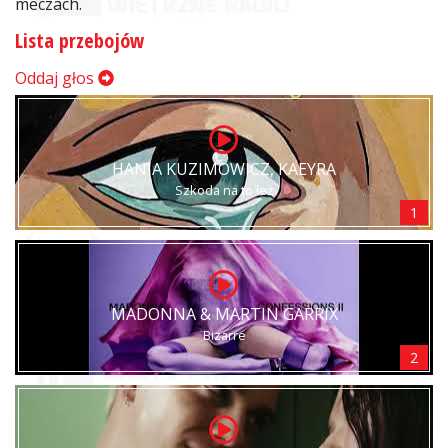
meczach.
Lista przebojów
Oddaj głos
HANIA KUZIMOWICZ, KAEYRA
Szkoda na to łez
1
MADONNA & MARTIN GARRIX
Bizarre
2