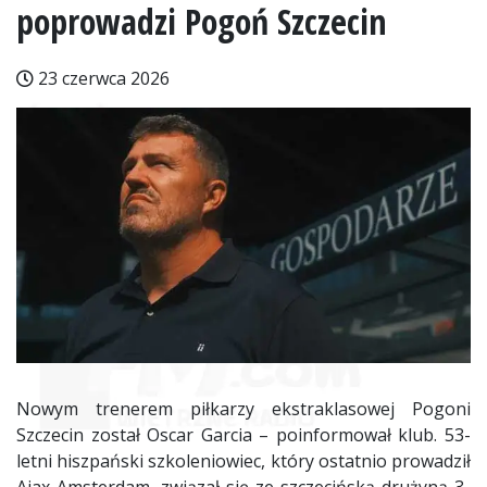
poprowadzi Pogoń Szczecin
23 czerwca 2026
Nowym trenerem piłkarzy ekstraklasowej Pogoni
Szczecin został Oscar Garcia – poinformował klub. 53-
letni hiszpański szkoleniowiec, który ostatnio prowadził