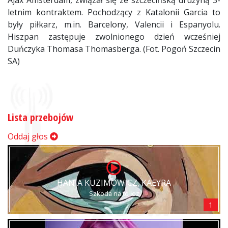
Ajax Amsterdam, związał się ze szczecińską drużyną 3-
letnim kontraktem. Pochodzący z Katalonii Garcia to
były piłkarz, m.in. Barcelony, Valencii i Espanyolu.
Hiszpan zastępuje zwolnionego dzień wcześniej
Duńczyka Thomasa Thomasberga. (Fot. Pogoń Szczecin
SA)
Lista przebojów
Oddaj głos
HANIA KUZIMOWICZ, KAEYRA
Szkoda na to łez
1