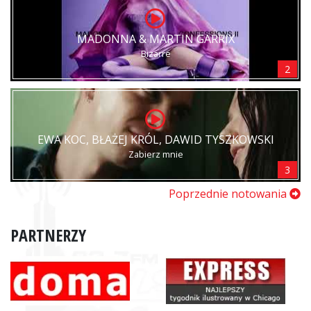
MADONNA & MARTIN GARRIX
Bizarre
2
EWA KOC, BŁAŻEJ KRÓL, DAWID TYSZKOWSKI
Zabierz mnie
3
Poprzednie notowania
PARTNERZY