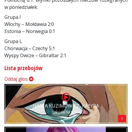
Północną 0:1. Wyniki pozostałych meczów rozegranych
w poniedziałek:
Grupa I
Włochy – Mołdawia 2:0
Estonia – Norwegia 0:1
Grupa L
Chorwacja – Czechy 5:1
Wyspy Owcze – Gibraltar 2:1
Lista przebojów
Oddaj głos
HANIA KUZIMOWICZ, KAEYRA
Szkoda na to łez
1