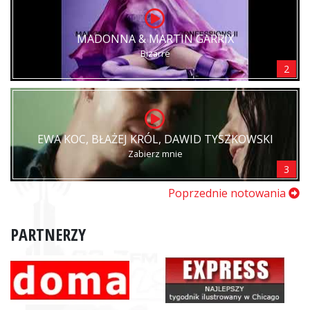
MADONNA & MARTIN GARRIX
Bizarre
2
EWA KOC, BŁAŻEJ KRÓL, DAWID TYSZKOWSKI
Zabierz mnie
3
Poprzednie notowania
PARTNERZY