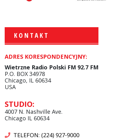
KONTAKT
ADRES KORESPONDENCYJNY:
Krzysztof Wawer:
Komentator
Wietrzne Radio Polski FM 92.7 FM
facebook
P.O. BOX 34978
Chicago, IL 60634
USA
Andrzej Wąsewicz:
STUDIO:
Komentator / Poranny Express
4007 N. Nashville Ave.
Chicago IL 60634
TELEFON: (224) 927-9000