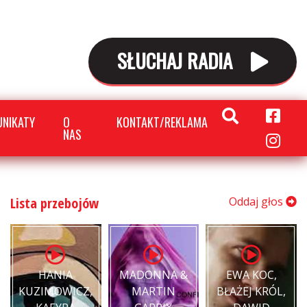
SŁUCHAJ RADIA
NIKATY
O
KONTAKT/REKLAMA
NAS
Lista przebojów
Oddaj głos
HANIA
MADONNA &
EWA KOC,
KUZIMOWICZ,
MARTIN
BŁAŻEJ KRÓL,