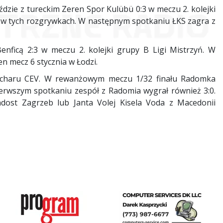
dzie z tureckim Zeren Spor Kulübü 0:3 w meczu 2. kolejki
i w tych rozgrywkach. W następnym spotkaniu ŁKS zagra z
enficą 2:3 w meczu 2. kolejki grupy B Ligi Mistrzyń. W
 mecz 6 stycznia w Łodzi.
ucharu CEV. W rewanżowym meczu 1/32 finału Radomka
erwszym spotkaniu zespół z Radomia wygrał również 3:0.
dost Zagrzeb lub Janta Volej Kisela Voda z Macedonii