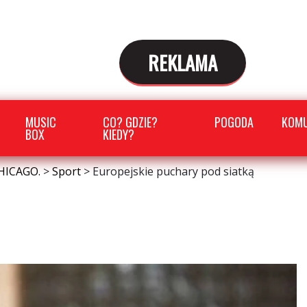
REKLAMA
MUSIC
CO? GDZIE?
POGODA
KOMU
BOX
KIEDY?
HICAGO.
>
Sport
>
Europejskie puchary pod siatką