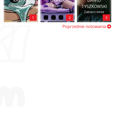
KAEYRA
GARRIX
DAWID
Szkoda na to łez
Bizarre
TYSZKOWSKI
Zabierz mnie
1
2
3
Poprzednie notowania