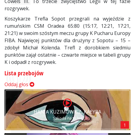
Cowels III. To trzecie zwycięstwo Legii w tej fazie
rozgrywek.
Koszykarze Trefla Sopot przegrali na wyjeździe z
rumuńskim CSM Oradea 65:80 (15:17, 12:21, 17:21,
21:21) w swoim szóstym meczu grupy K Pucharu Europy
FIBA. Najwięcej punktów dla drużyny z Sopotu – 15 –
zdobył Michał Kolenda. Trefl z dorobkiem siedmiu
punktów zajął ostatnie – czwarte miejsce w tabeli grupy
K i odpadł z rozgrywek.
Lista przebojów
Oddaj głos
HANIA KUZIMOWICZ, KAEYRA
Szkoda na to łez
1