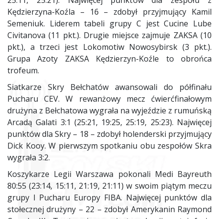
25:11, 25:21). Najwięcej punktów dla zespołu z
Kędzierzyna-Koźla – 16 – zdobył przyjmujący Kamil
Semeniuk. Liderem tabeli grupy C jest Cucine Lube
Civitanova (11 pkt.). Drugie miejsce zajmuje ZAKSA (10
pkt.), a trzeci jest Lokomotiw Nowosybirsk (3 pkt.).
Grupa Azoty ZAKSA Kędzierzyn-Koźle to obrońca
trofeum.
Siatkarze Skry Bełchatów awansowali do półfinału
Pucharu CEV. W rewanżowy mecz ćwierćfinałowym
drużyna z Bełchatowa wygrała na wyjeździe z rumuńską
Arcadą Galati 3:1 (25:21, 19:25, 25:19, 25:23). Najwięcej
punktów dla Skry – 18 – zdobył holenderski przyjmujący
Dick Kooy. W pierwszym spotkaniu obu zespołów Skra
wygrała 3:2.
Koszykarze Legii Warszawa pokonali Medi Bayreuth
80:55 (23:14, 15:11, 21:19, 21:11) w swoim piątym meczu
grupy I Pucharu Europy FIBA. Najwięcej punktów dla
stołecznej drużyny – 22 – zdobył Amerykanin Raymond