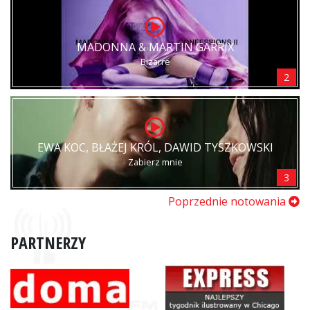
MADONNA & MARTIN GARRIX
Bizarre
2
EWA KOC, BŁAŻEJ KRÓL, DAWID TYSZKOWSKI
Zabierz mnie
3
Poprzednie notowania
PARTNERZY