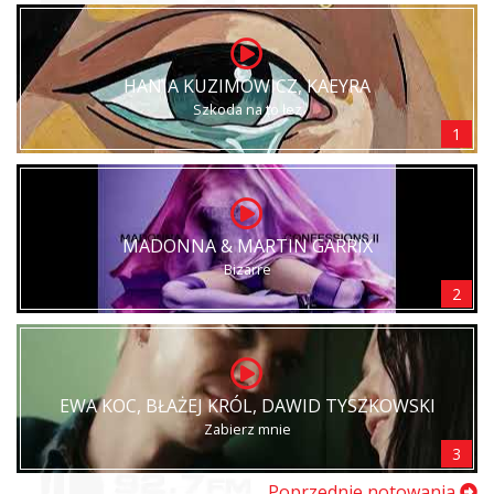
HANIA KUZIMOWICZ, KAEYRA
Szkoda na to łez
1
MADONNA & MARTIN GARRIX
Bizarre
2
EWA KOC, BŁAŻEJ KRÓL, DAWID TYSZKOWSKI
Zabierz mnie
3
Poprzednie notowania