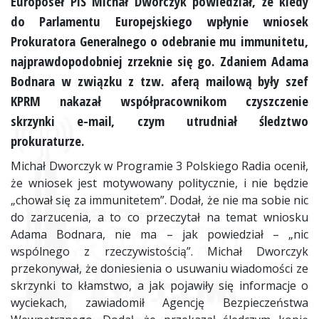
Europoseł PiS Michał Dworczyk powiedział, że kiedy
do Parlamentu Europejskiego wpłynie wniosek
Prokuratora Generalnego o odebranie mu immunitetu,
najprawdopodobniej zrzeknie się go. Zdaniem Adama
Bodnara w związku z tzw. aferą mailową były szef
KPRM nakazał współpracownikom czyszczenie
skrzynki e-mail, czym utrudniał śledztwo
prokuraturze.
Michał Dworczyk w Programie 3 Polskiego Radia ocenił,
że wniosek jest motywowany politycznie, i nie będzie
„chował się za immunitetem”. Dodał, że nie ma sobie nic
do zarzucenia, a to co przeczytał na temat wniosku
Adama Bodnara, nie ma – jak powiedział – „nic
wspólnego z rzeczywistością”. Michał Dworczyk
przekonywał, że doniesienia o usuwaniu wiadomości ze
skrzynki to kłamstwo, a jak pojawiły się informacje o
wyciekach, zawiadomił Agencję Bezpieczeństwa