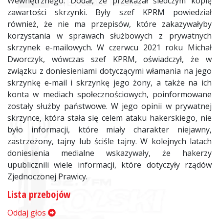
Wewnętrznego. Dodał, że przekazał śledczym kopię
zawartości skrzynki. Były szef KPRM powiedział
również, że nie ma przepisów, które zakazywałyby
korzystania w sprawach służbowych z prywatnych
skrzynek e-mailowych. W czerwcu 2021 roku Michał
Dworczyk, wówczas szef KPRM, oświadczył, że w
związku z doniesieniami dotyczącymi włamania na jego
skrzynkę e-mail i skrzynkę jego żony, a także na ich
konta w mediach społecznościowych, poinformowane
zostały służby państwowe. W jego opinii w prywatnej
skrzynce, która stała się celem ataku hakerskiego, nie
było informacji, które miały charakter niejawny,
zastrzeżony, tajny lub ściśle tajny. W kolejnych latach
doniesienia medialne wskazywały, że hakerzy
upublicznili wiele informacji, które dotyczyły rządów
Zjednoczonej Prawicy.
Lista przebojów
Oddaj głos