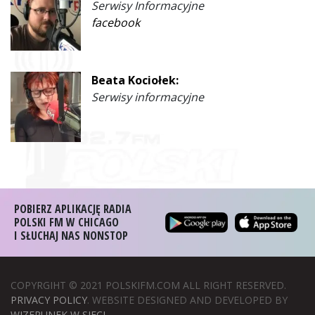
Serwisy Informacyjne
facebook
Beata Kociołek:
Serwisy informacyjne
POBIERZ APLIKACJĘ RADIA
POLSKI FM W CHICAGO
I SŁUCHAJ NAS NONSTOP
COPYRGIHT © 2021 POLSKIFM.COM ALL RIGHT RESERVED.
PRIVACY POLICY
. WEBSITE DESIGNED AND DEVELOPED BY
WIZERUNEK W SIECI
.