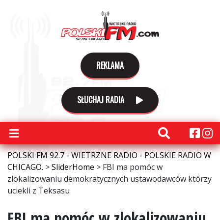
REKLAMA
SŁUCHAJ RADIA
POLSKI FM 92.7 - WIETRZNE RADIO - POLSKIE RADIO W
CHICAGO.
>
SliderHome
>
FBI ma pomóc w
zlokalizowaniu demokratycznych ustawodawców którzy
uciekli z Teksasu
FBI ma pomóc w zlokalizowaniu