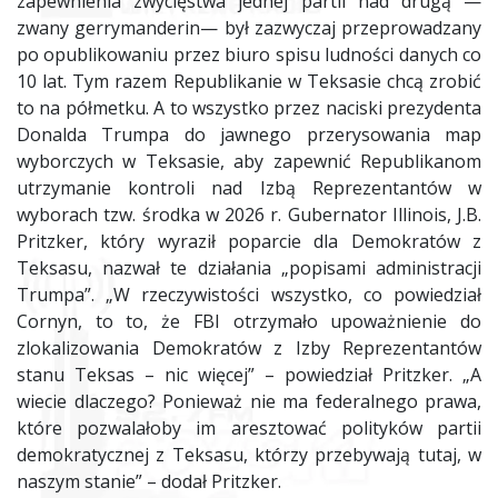
zapewnienia zwycięstwa jednej partii nad drugą —
zwany gerrymanderin— był zazwyczaj przeprowadzany
po opublikowaniu przez biuro spisu ludności danych co
10 lat. Tym razem Republikanie w Teksasie chcą zrobić
to na półmetku. A to wszystko przez naciski prezydenta
Donalda Trumpa do jawnego przerysowania map
wyborczych w Teksasie, aby zapewnić Republikanom
utrzymanie kontroli nad Izbą Reprezentantów w
wyborach tzw. środka w 2026 r. Gubernator Illinois, J.B.
Pritzker, który wyraził poparcie dla Demokratów z
Teksasu, nazwał te działania „popisami administracji
Trumpa”. „W rzeczywistości wszystko, co powiedział
Cornyn, to to, że FBI otrzymało upoważnienie do
zlokalizowania Demokratów z Izby Reprezentantów
stanu Teksas – nic więcej” – powiedział Pritzker. „A
wiecie dlaczego? Ponieważ nie ma federalnego prawa,
które pozwalałoby im aresztować polityków partii
demokratycznej z Teksasu, którzy przebywają tutaj, w
naszym stanie” – dodał Pritzker.