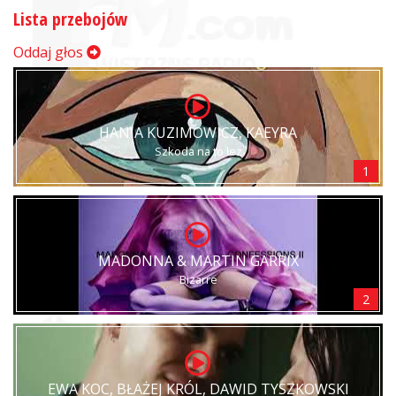
Lista przebojów
Oddaj głos
HANIA KUZIMOWICZ, KAEYRA
Szkoda na to łez
1
MADONNA & MARTIN GARRIX
Bizarre
2
EWA KOC, BŁAŻEJ KRÓL, DAWID TYSZKOWSKI