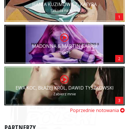
HANIA KUZIMOWICZ, KAEYRA
Szkoda na to łez
1
MADONNA & MARTIN GARRIX
Bizarre
2
EWA KOC, BŁAŻEJ KRÓL, DAWID TYSZKOWSKI
Zabierz mnie
3
Poprzednie notowania
PARTNERZY