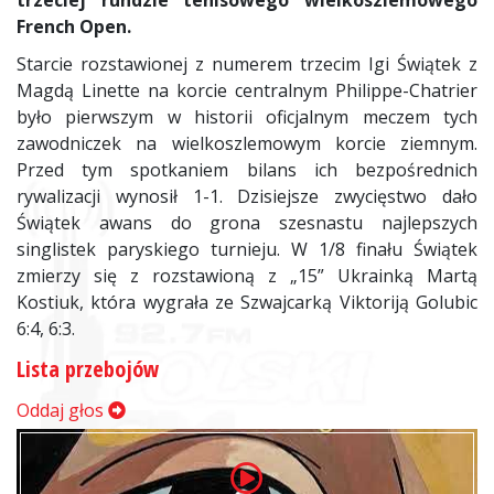
trzeciej rundzie tenisowego wielkoszlemowego
French Open.
Starcie rozstawionej z numerem trzecim Igi Świątek z
Magdą Linette na korcie centralnym Philippe-Chatrier
było pierwszym w historii oficjalnym meczem tych
zawodniczek na wielkoszlemowym korcie ziemnym.
Przed tym spotkaniem bilans ich bezpośrednich
rywalizacji wynosił 1-1. Dzisiejsze zwycięstwo dało
Świątek awans do grona szesnastu najlepszych
singlistek paryskiego turnieju. W 1/8 finału Świątek
zmierzy się z rozstawioną z „15” Ukrainką Martą
Kostiuk, która wygrała ze Szwajcarką Viktoriją Golubic
6:4, 6:3.
Lista przebojów
Oddaj głos