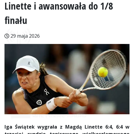
Linette i awansowała do 1/8
finału
29 maja 2026
Iga Świątek wygrała z Magdą Linette 6:4, 6:4 w