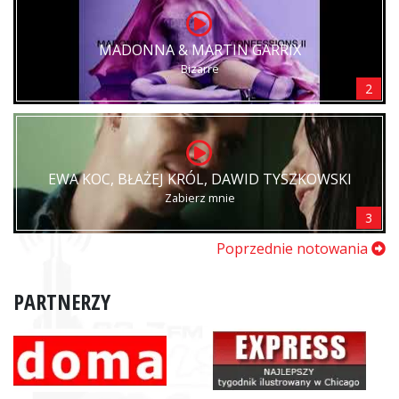
MADONNA & MARTIN GARRIX
Bizarre
2
EWA KOC, BŁAŻEJ KRÓL, DAWID TYSZKOWSKI
Zabierz mnie
3
Poprzednie notowania
PARTNERZY