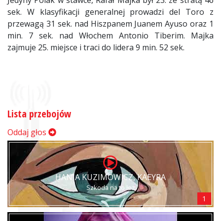
Jedyny Polak w stawce, Rafał Majka był 23. ze stratą 46
sek. W klasyfikacji generalnej prowadzi del Toro z
przewagą 31 sek. nad Hiszpanem Juanem Ayuso oraz 1
min. 7 sek. nad Włochem Antonio Tiberim. Majka
zajmuje 25. miejsce i traci do lidera 9 min. 52 sek.
Lista przebojów
Oddaj głos
HANIA KUZIMOWICZ, KAEYRA
Szkoda na to łez
1