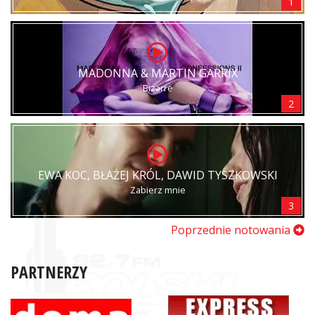
1
MADONNA & MARTIN GARRIX
Bizarre
2
EWA KOC, BŁAŻEJ KRÓL, DAWID TYSZKOWSKI
Zabierz mnie
3
Poprzednie notowania
PARTNERZY