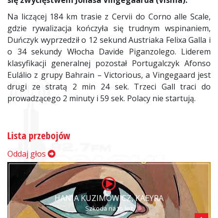
się zwycięstwem Jonasa Vingegaarda (Visma).
Na liczącej 184 km trasie z Cervii do Corno alle Scale,
gdzie rywalizacja kończyła się trudnym wspinaniem,
Duńczyk wyprzedził o 12 sekund Austriaka Felixa Galla i
o 34 sekundy Włocha Davide Piganzolego. Liderem
klasyfikacji generalnej pozostał Portugalczyk Afonso
Eulálio z grupy Bahrain – Victorious, a Vingegaard jest
drugi ze stratą 2 min 24 sek. Trzeci Gall traci do
prowadzącego 2 minuty i 59 sek. Polacy nie startują.
Lista przebojów
Oddaj głos
HANIA KUZIMOWICZ, KAEYRA
Szkoda na to łez