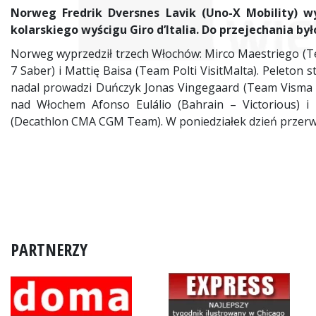
Norweg Fredrik Dversnes Lavik (Uno-X Mobility) wy
kolarskiego wyścigu Giro d’Italia. Do przejechania by
Norweg wyprzedził trzech Włochów: Mirco Maestriego (Tea
7 Saber) i Mattię Baisa (Team Polti VisitMalta). Peleton s
nadal prowadzi Duńczyk Jonas Vingegaard (Team Visma |
nad Włochem Afonso Eulálio (Bahrain – Victorious) i
(Decathlon CMA CGM Team). W poniedziałek dzień przerwy
PARTNERZY