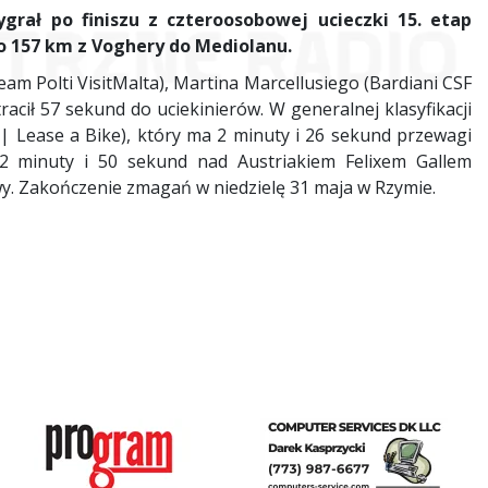
grał po finiszu z czteroosobowej ucieczki 15. etap
ło 157 km z Voghery do Mediolanu.
m Polti VisitMalta), Martina Marcellusiego (Bardiani CSF
tracił 57 sekund do uciekinierów. W generalnej klasyfikacji
 Lease a Bike), który ma 2 minuty i 26 sekund przewagi
 2 minuty i 50 sekund nad Austriakiem Felixem Gallem
. Zakończenie zmagań w niedzielę 31 maja w Rzymie.