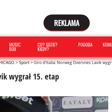
REKLAMA
MUSIC
CO? GDZIE?
POGODA
KOMU
BOX
KIEDY?
HICAGO.
>
Sport
>
Giro d’Italia: Norweg Dversnes Lavik wygr
vik wygrał 15. etap