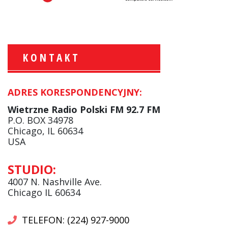
KONTAKT
ADRES KORESPONDENCYJNY:
Krzysztof Wawer:
Komentator
Wietrzne Radio Polski FM 92.7 FM
facebook
P.O. BOX 34978
Chicago, IL 60634
USA
Andrzej Wąsewicz:
STUDIO:
Komentator / Poranny Express
4007 N. Nashville Ave.
Chicago IL 60634
TELEFON: (224) 927-9000