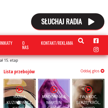
SŁUCHAJ RADIA
NIKATY
O
KONTAKT/REKLAMA
NAS
ał 15. etap
Lista przebojów
Oddaj głos
HANIA
MADONNA &
EWA KOC,
KUZIMOWICZ,
MARTIN
BŁAŻEJ KRÓL,