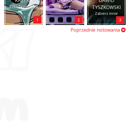
KAEYRA
GARRIX
DAWID
Szkoda na to łez
Bizarre
TYSZKOWSKI
Zabierz mnie
1
2
3
Poprzednie notowania