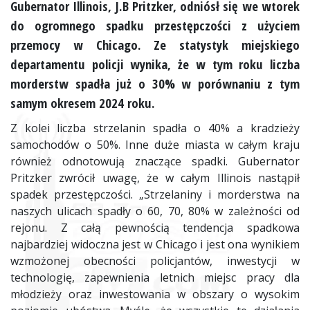
Gubernator Illinois, J.B Pritzker, odniósł się we wtorek
do ogromnego spadku przestępczości z użyciem
przemocy w Chicago. Ze statystyk miejskiego
departamentu policji wynika, że w tym roku liczba
morderstw spadła już o 30% w porównaniu z tym
samym okresem 2024 roku.
Z kolei liczba strzelanin spadła o 40% a kradzieży
samochodów o 50%. Inne duże miasta w całym kraju
również odnotowują znaczące spadki. Gubernator
Pritzker zwrócił uwagę, że w całym Illinois nastąpił
spadek przestępczości. „Strzelaniny i morderstwa na
naszych ulicach spadły o 60, 70, 80% w zależności od
rejonu. Z całą pewnością tendencja spadkowa
najbardziej widoczna jest w Chicago i jest ona wynikiem
wzmożonej obecności policjantów, inwestycji w
technologię, zapewnienia letnich miejsc pracy dla
młodzieży oraz inwestowania w obszary o wysokim