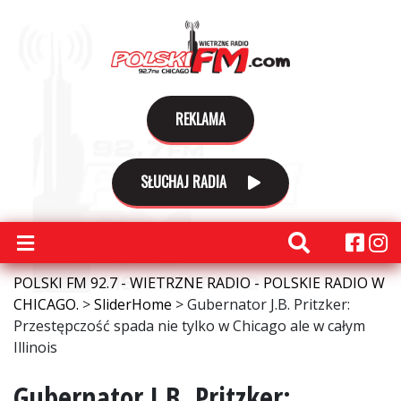
REKLAMA
SŁUCHAJ RADIA
POLSKI FM 92.7 - WIETRZNE RADIO - POLSKIE RADIO W
CHICAGO.
>
SliderHome
>
Gubernator J.B. Pritzker:
Przestępczość spada nie tylko w Chicago ale w całym
Illinois
Gubernator J.B. Pritzker: