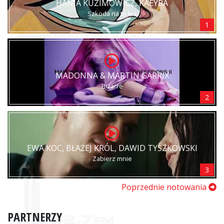
HANIA KUZIMOWICZ, KAEYRA
Szkoda na to łez
1
MADONNA & MARTIN GARRIX
Bizarre
2
EWA KOC, BŁAŻEJ KRÓL, DAWID TYSZKOWSKI
Zabierz mnie
3
Poprzednie notowania
PARTNERZY