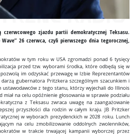
ą czerwcowego zjazdu partii demokratycznej Teksasu.
 Wave” 26 czerwca, czyli pierwszego dnia tegorocznej,
okratów w tym roku w USA zgromadzi ponad 6 tysięcy
bilizacja przed tzw. wyborami środka, które odbędą się w
e pozwolą im odzyskać przewagę w Izbie Reprezentantów
darzą gubernatora Pritzkera szczególnym szacunkiem i
h ustawodawców z tego stanu, którzy wyjechali do Illinois
d miał na celu opóźnienie głosowania w sprawie podziału
okratyczna z Teksasu zwraca uwagę na zaangażowanie
szej przyszłości dla rodzin w całym kraju. JB Pritzker
ratycznej w wyborach prezydenckich w 2028 roku. Lunch
jącym na celu zmobilizowanie oddolnych zwolenników,
okratów w trakcie trwającej kampanii wyborczej przez