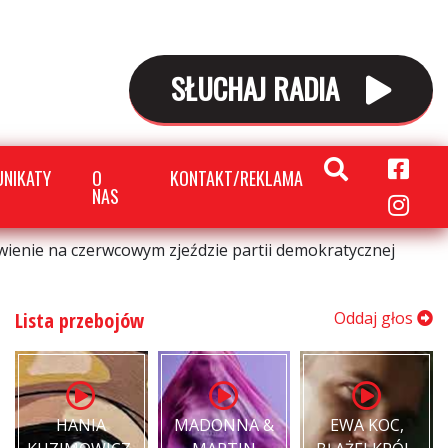
SŁUCHAJ RADIA
NIKATY
O
KONTAKT/REKLAMA
NAS
wienie na czerwcowym zjeździe partii demokratycznej
Lista przebojów
Oddaj głos
HANIA
MADONNA &
EWA KOC,