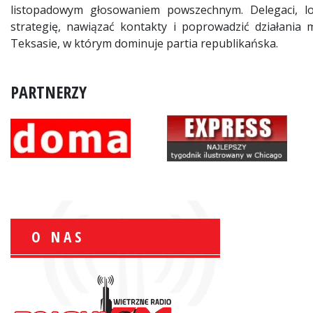
listopadowym głosowaniem powszechnym. Delegaci, lok
strategię, nawiązać kontakty i poprowadzić działania
Teksasie, w którym dominuje partia republikańska.
PARTNERZY
O NAS
Zbigniew Wojewnik:
Informacje Giełdowe