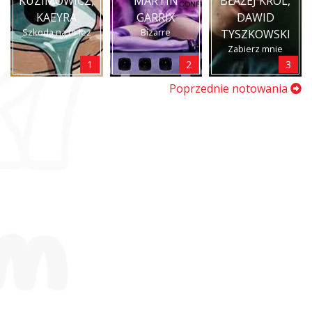
KUZIMOWICZ,
MARTIN
BŁAŻEJ KRÓL,
KAEYRA
GARRIX
DAWID
Szkoda na to łez
Bizarre
TYSZKOWSKI
Zabierz mnie
1
2
3
Poprzednie notowania