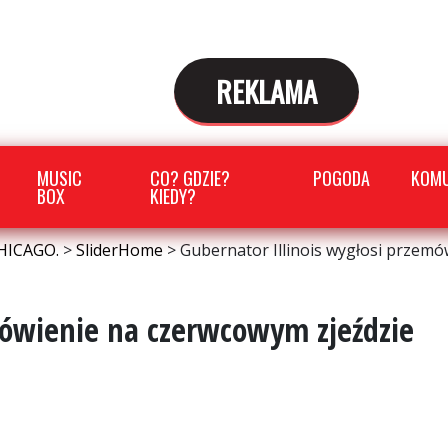
REKLAMA
MUSIC
CO? GDZIE?
POGODA
KOMU
BOX
KIEDY?
HICAGO.
>
SliderHome
>
Gubernator Illinois wygłosi przemó
mówienie na czerwcowym zjeździe