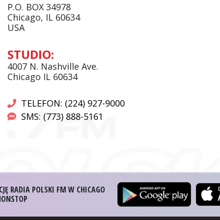
facebook
P.O. BOX 34978
Chicago, IL 60634
USA
Andrzej Wąsewicz:
STUDIO:
Komentator / Poranny Express
4007 N. Nashville Ave.
Chicago IL 60634
TELEFON: (224) 927-9000
SMS: (773) 888-5161
CJĘ RADIA POLSKI FM W CHICAGO
 NONSTOP