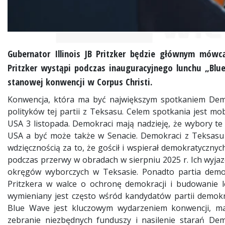
Gubernator Illinois JB Pritzker będzie głównym mówc
Pritzker wystąpi podczas inauguracyjnego lunchu „Blue
stanowej konwencji w Corpus Christi.
Konwencja, która ma być największym spotkaniem Dem
polityków tej partii z Teksasu. Celem spotkania jest mo
USA 3 listopada. Demokraci mają nadzieję, że wybory t
USA a być może także w Senacie. Demokraci z Teksasu 
wdzięcznością za to, że gościł i wspierał demokratycznyc
podczas przerwy w obradach w sierpniu 2025 r. Ich wyjaz
okręgów wyborczych w Teksasie. Ponadto partia dem
Pritzkera w walce o ochronę demokracji i budowanie lep
wymieniany jest często wśród kandydatów partii demok
Blue Wave jest kluczowym wydarzeniem konwencji, ma
zebranie niezbędnych funduszy i nasilenie starań Dem