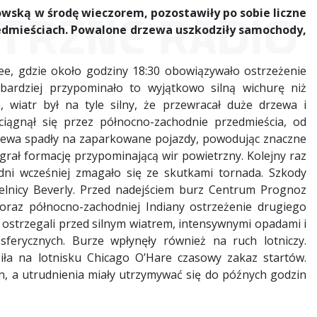
owską w środę wieczorem, pozostawiły po sobie liczne
zedmieściach. Powalone drzewa uszkodziły samochody,
ee, gdzie około godziny 18:30 obowiązywało ostrzeżenie
bardziej przypominało to wyjątkowo silną wichurę niż
, wiatr był na tyle silny, że przewracał duże drzewa i
ciągnął się przez północno-zachodnie przedmieścia, od
wa spadły na zaparkowane pojazdy, powodując znaczne
rał formację przypominającą wir powietrzny. Kolejny raz
e dni wcześniej zmagało się ze skutkami tornada. Szkody
elnicy Beverly. Przed nadejściem burz Centrum Prognoz
oraz północno-zachodniej Indiany ostrzeżenie drugiego
 ostrzegali przed silnym wiatrem, intensywnymi opadami i
sferycznych. Burze wpłynęły również na ruch lotniczy.
iła na lotnisku Chicago O’Hare czasowy zakaz startów.
n, a utrudnienia miały utrzymywać się do późnych godzin