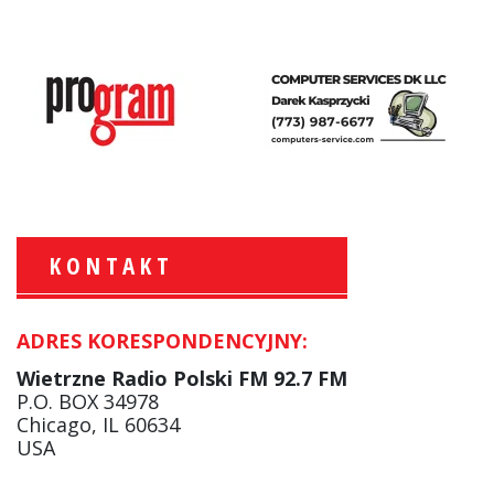
KONTAKT
ADRES KORESPONDENCYJNY:
Krzysztof Wawer:
Komentator
Wietrzne Radio Polski FM 92.7 FM
facebook
P.O. BOX 34978
Chicago, IL 60634
USA
Andrzej Wąsewicz: