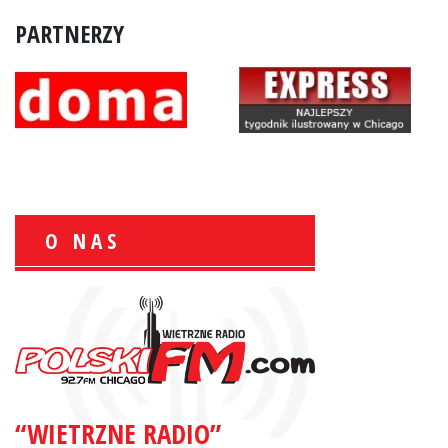
PARTNERZY
O NAS
Zbigniew Wojewnik:
Informacje Giełdowe
“WIETRZNE RADIO”