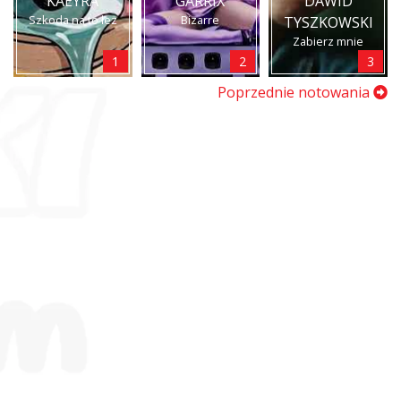
KAEYRA
GARRIX
DAWID
Szkoda na to łez
Bizarre
TYSZKOWSKI
Zabierz mnie
1
2
3
Poprzednie notowania