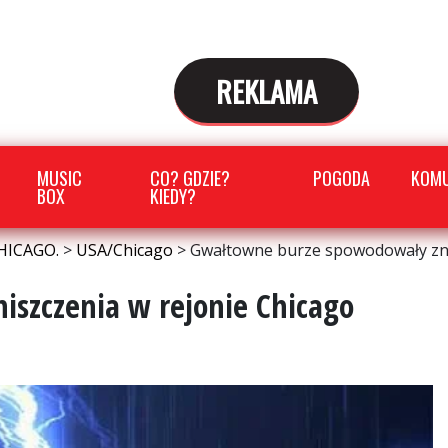
REKLAMA
MUSIC
CO? GDZIE?
POGODA
KOMU
BOX
KIEDY?
HICAGO.
>
USA/Chicago
>
Gwałtowne burze spowodowały zni
szczenia w rejonie Chicago