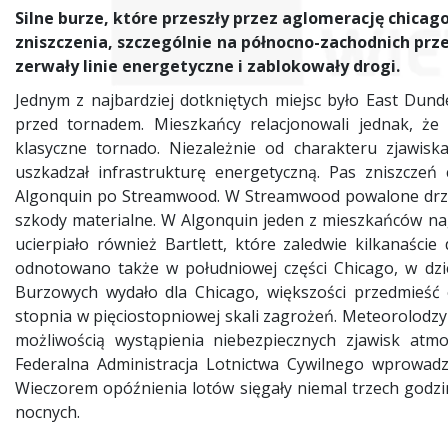
Silne burze, które przeszły przez aglomerację chicag
zniszczenia, szczególnie na północno-zachodnich pr
zerwały linie energetyczne i zablokowały drogi.
Jednym z najbardziej dotkniętych miejsc było East Dund
przed tornadem. Mieszkańcy relacjonowali jednak, że 
klasyczne tornado. Niezależnie od charakteru zjawiska
uszkadzał infrastrukturę energetyczną. Pas zniszczeń 
Algonquin po Streamwood. W Streamwood powalone drze
szkody materialne. W Algonquin jeden z mieszkańców nag
ucierpiało również Bartlett, które zaledwie kilkanaści
odnotowano także w południowej części Chicago, w dzi
Burzowych wydało dla Chicago, większości przedmieść 
stopnia w pięciostopniowej skali zagrożeń. Meteorolodzy
możliwością wystąpienia niebezpiecznych zjawisk atmo
Federalna Administracja Lotnictwa Cywilnego wprowadz
Wieczorem opóźnienia lotów sięgały niemal trzech godzi
nocnych.