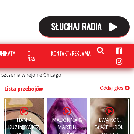
SŁUCHAJ RADIA
NIKATY
O
KONTAKT/REKLAMA
NAS
szczenia w rejonie Chicago
Lista przebojów
Oddaj głos
HANIA
MADONNA &
EWA KOC,
KUZIMOWICZ,
MARTIN
BŁAŻEJ KRÓL,