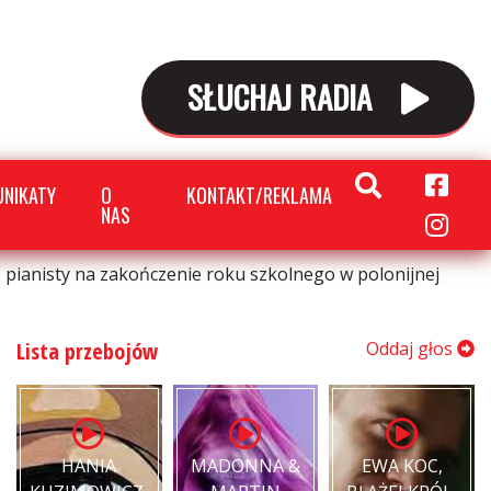
SŁUCHAJ RADIA
NIKATY
O
KONTAKT/REKLAMA
NAS
go pianisty na zakończenie roku szkolnego w polonijnej
Lista przebojów
Oddaj głos
HANIA
MADONNA &
EWA KOC,