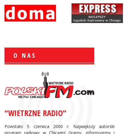
O NAS
Zbigniew Wojewnik:
Informacje Giełdowe
“WIETRZNE RADIO”
Powstało 5 czerwca 2000 r. Największy autorski
program radiowy w Chicago! Gramy, informujemy i