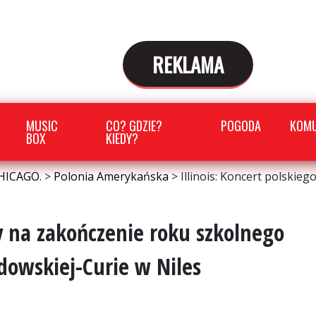
REKLAMA
MUSIC
CO? GDZIE?
POGODA
KOMU
BOX
KIEDY?
HICAGO.
>
Polonia Amerykańska
>
Illinois: Koncert polskie
ty na zakończenie roku szkolnego
odowskiej-Curie w Niles