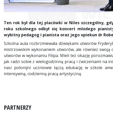
Ten rok był dla tej placówki w Niles szczególny, gdy
roku szkolnego odbył się koncert młodego pianisty
wybitny pedagog i pianista oraz jego opiekun dr Robe
Szkolna aula rozbrzmiewała dźwiękami utworów Fryderyka 
mistrzowskim wykonaniem utworów, ale również swoją doj
utworów w wykonaniu Filipa. Mieli też okazję porozmawiać
jak radzi sobie z wielogodzinną pracą i ćwiczeniami na in
nasi polonijni uczniowie łączą edukację w szkole amer
intensywną, codzienną pracą artystyczną.
PARTNERZY