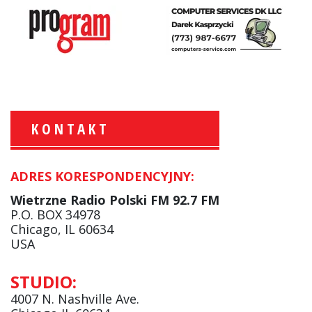
KONTAKT
ADRES KORESPONDENCYJNY:
Krzysztof Wawer:
Komentator
Wietrzne Radio Polski FM 92.7 FM
facebook
P.O. BOX 34978
Chicago, IL 60634
USA
Andrzej Wąsewicz:
STUDIO:
Komentator / Poranny Express
4007 N. Nashville Ave.