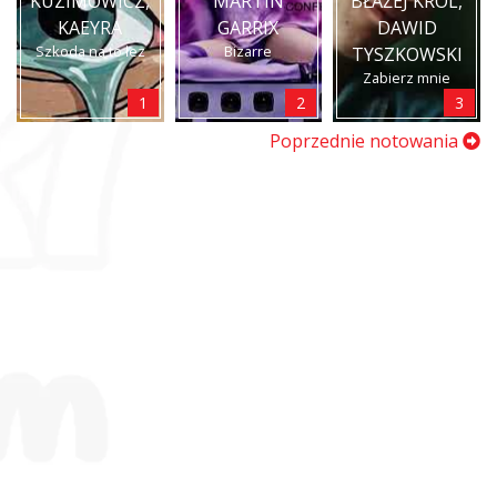
KUZIMOWICZ,
MARTIN
BŁAŻEJ KRÓL,
KAEYRA
GARRIX
DAWID
Szkoda na to łez
Bizarre
TYSZKOWSKI
Zabierz mnie
1
2
3
Poprzednie notowania