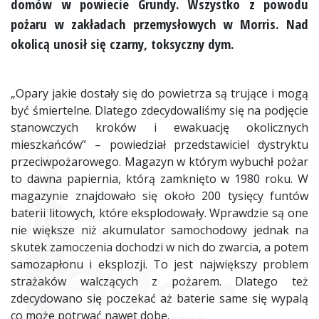
domów w powiecie Grundy. Wszystko z powodu
pożaru w zakładach przemysłowych w Morris. Nad
okolicą unosił się czarny, toksyczny dym.
„Opary jakie dostały się do powietrza są trujące i mogą
być śmiertelne. Dlatego zdecydowaliśmy się na podjęcie
stanowczych kroków i ewakuację okolicznych
mieszkańców” – powiedział przedstawiciel dystryktu
przeciwpożarowego. Magazyn w którym wybuchł pożar
to dawna papiernia, którą zamknięto w 1980 roku. W
magazynie znajdowało się około 200 tysięcy funtów
baterii litowych, które eksplodowały. Wprawdzie są one
nie większe niż akumulator samochodowy jednak na
skutek zamoczenia dochodzi w nich do zwarcia, a potem
samozapłonu i eksplozji. To jest największy problem
strażaków walczących z pożarem. Dlatego też
zdecydowano się poczekać aż baterie same się wypalą
co może potrwać nawet dobę.