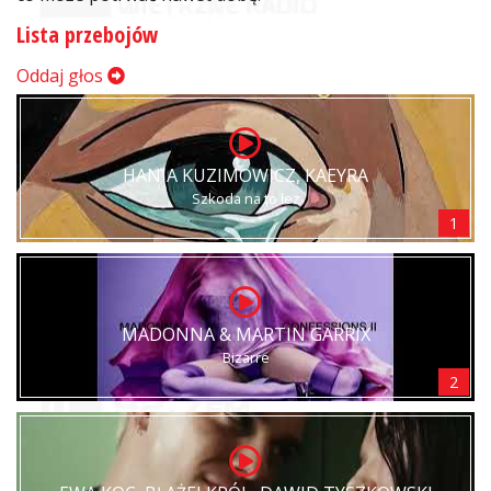
Lista przebojów
Oddaj głos
HANIA KUZIMOWICZ, KAEYRA
Szkoda na to łez
1
MADONNA & MARTIN GARRIX
Bizarre
2