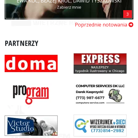
EWA KOC, BŁAŻEJ KRÓL, DAWID TYSZKOWSKI
Zabierz mnie
3
Poprzednie notowania
PARTNERZY