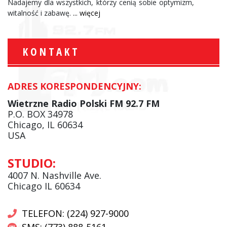
Nadajemy dla wszystkich, którzy cenią sobie optymizm,
witalność i zabawę.
... więcej
KONTAKT
ADRES KORESPONDENCYJNY:
Wietrzne Radio Polski FM 92.7 FM
P.O. BOX 34978
Chicago, IL 60634
USA
STUDIO:
4007 N. Nashville Ave.
Chicago IL 60634
TELEFON: (224) 927-9000
SMS: (773) 888-5161