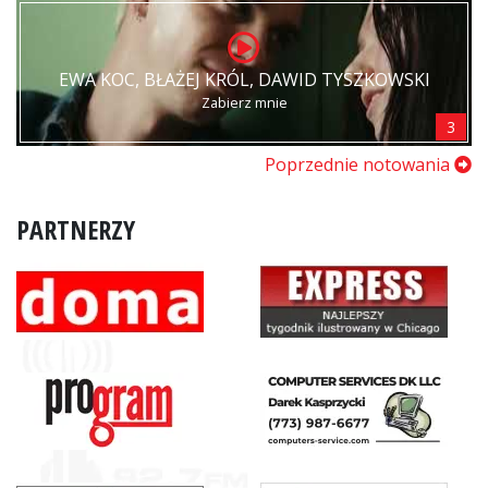
EWA KOC, BŁAŻEJ KRÓL, DAWID TYSZKOWSKI
Zabierz mnie
3
Poprzednie notowania
PARTNERZY