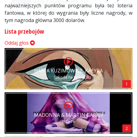
najważniejszych punktów programu była też loteria
fantowa, w której do wygrania były liczne nagrody, w
tym nagroda główna 3000 dolarów.
Lista przebojów
Oddaj głos
HANIA KUZIMOWICZ, KAEYRA
Szkoda na to łez
1
MADONNA & MARTIN GARRIX
Bizarre
2