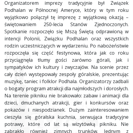
Organizatorem imprezy tradycyjnie był Związek
Podhalan w Północnej Ameryce, który w tym roku
wyjątkowo połączył tę imprezę z wyjątkową okazją –
świętowaniem 250‑lecia Stanów Zjednoczonych.
Spotkanie rozpoczęło się Mszą Świętą odprawioną w
intencji Polonii, Związku Podhalan oraz wszystkich
rodzin uczestniczących w wydarzeniu. Po nabożeństwie
rozpoczęła się część festynowa, która jak co roku
przyciągnęła tłumy gości zarówno górali, jak i
sympatyków ich kultury i zwyczajów. Na scenie przez
cały dzień występowały zespoły góralskie, prezentując
muzykę, taniec i folklor Podhala. Organizatorzy zadbali
o bogaty program atrakcji dla najmłodszych i dorosłych.
Na terenie pikniku nie brakowało: zabaw i animacji dla
dzieci, dmuchanych atrakcji, gier i konkursów oraz
pokazów i niespodzianek. Dużym zainteresowaniem
cieszyła się góralska kuchnia, serwująca tradycyjne
potrawy, które od lat są wizytówką pikniku. Nie
zabrakło również zimnych trunków. Jednym z