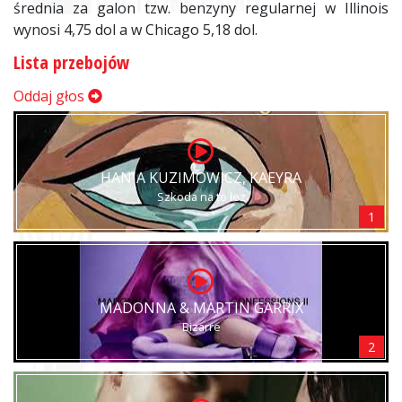
średnia za galon tzw. benzyny regularnej w Illinois
wynosi 4,75 dol a w Chicago 5,18 dol.
Lista przebojów
Oddaj głos
HANIA KUZIMOWICZ, KAEYRA
Szkoda na to łez
1
MADONNA & MARTIN GARRIX
Bizarre
2