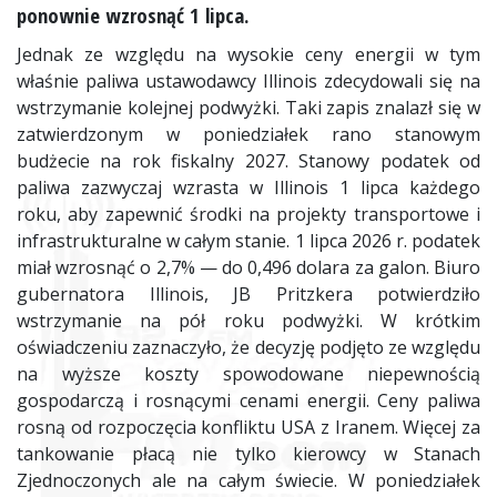
ponownie wzrosnąć 1 lipca.
Jednak ze względu na wysokie ceny energii w tym
właśnie paliwa ustawodawcy Illinois zdecydowali się na
wstrzymanie kolejnej podwyżki. Taki zapis znalazł się w
zatwierdzonym w poniedziałek rano stanowym
budżecie na rok fiskalny 2027. Stanowy podatek od
paliwa zazwyczaj wzrasta w Illinois 1 lipca każdego
roku, aby zapewnić środki na projekty transportowe i
infrastrukturalne w całym stanie. 1 lipca 2026 r. podatek
miał wzrosnąć o 2,7% — do 0,496 dolara za galon. Biuro
gubernatora Illinois, JB Pritzkera potwierdziło
wstrzymanie na pół roku podwyżki. W krótkim
oświadczeniu zaznaczyło, że decyzję podjęto ze względu
na wyższe koszty spowodowane niepewnością
gospodarczą i rosnącymi cenami energii. Ceny paliwa
rosną od rozpoczęcia konfliktu USA z Iranem. Więcej za
tankowanie płacą nie tylko kierowcy w Stanach
Zjednoczonych ale na całym świecie. W poniedziałek