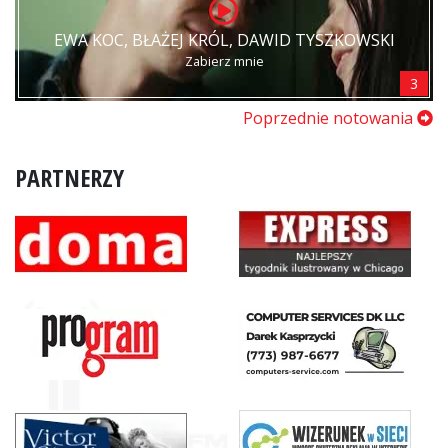
EWA KOC, BŁAŻEJ KRÓL, DAWID TYSZKOWSKI
Zabierz mnie
3
Poprzednie notowania
PARTNERZY