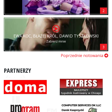
Bizarre
2
EWA KOC, BŁAŻEJ KRÓL, DAWID TYSZKOWSKI
Zabierz mnie
3
Poprzednie notowania
PARTNERZY