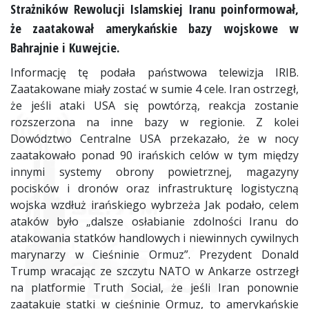
Strażników Rewolucji Islamskiej Iranu poinformował,
że zaatakował amerykańskie bazy wojskowe w
Bahrajnie i Kuwejcie.
Informację tę podała państwowa telewizja IRIB.
Zaatakowane miały zostać w sumie 4 cele. Iran ostrzegł,
że jeśli ataki USA się powtórzą, reakcja zostanie
rozszerzona na inne bazy w regionie. Z kolei
Dowództwo Centralne USA przekazało, że w nocy
zaatakowało ponad 90 irańskich celów w tym między
innymi systemy obrony powietrznej, magazyny
pocisków i dronów oraz infrastrukturę logistyczną
wojska wzdłuż irańskiego wybrzeża Jak podało, celem
ataków było „dalsze osłabianie zdolności Iranu do
atakowania statków handlowych i niewinnych cywilnych
marynarzy w Cieśninie Ormuz”. Prezydent Donald
Trump wracając ze szczytu NATO w Ankarze ostrzegł
na platformie Truth Social, że jeśli Iran ponownie
zaatakuje statki w cieśninie Ormuz, to amerykańskie