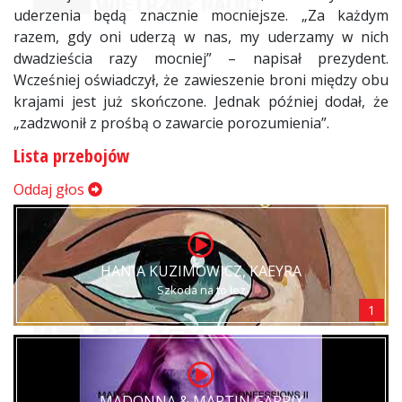
uderzenia będą znacznie mocniejsze. „Za każdym
razem, gdy oni uderzą w nas, my uderzamy w nich
dwadzieścia razy mocniej” – napisał prezydent.
Wcześniej oświadczył, że zawieszenie broni między obu
krajami jest już skończone. Jednak później dodał, że
„zadzwonił z prośbą o zawarcie porozumienia”.
Lista przebojów
Oddaj głos
HANIA KUZIMOWICZ, KAEYRA
Szkoda na to łez
1
MADONNA & MARTIN GARRIX