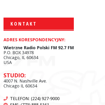
KONTAKT
ADRES KORESPONDENCYJNY:
Krzysztof Wawer:
Komentator
Wietrzne Radio Polski FM 92.7 FM
facebook
P.O. BOX 34978
Chicago, IL 60634
USA
Andrzej Wąsewicz:
STUDIO:
Komentator / Poranny Express
4007 N. Nashville Ave.
Chicago IL 60634
TELEFON: (224) 927-9000
SMS: (773) 888-5161