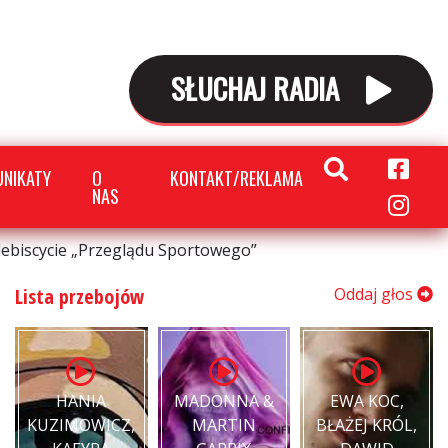
SŁUCHAJ RADIA
NIKATY
O
KONTAKT/REKLAMA
NAS
lebiscycie „Przeglądu Sportowego”
Lista przebojów
Oddaj głos
HANIA
MADONNA &
EWA KOC,
KUZIMOWICZ,
MARTIN
BŁAŻEJ KRÓL,