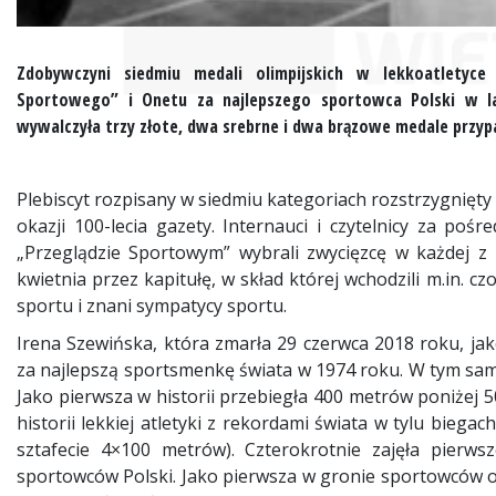
Zdobywczyni siedmiu medali olimpijskich w lekkoatletyce
Sportowego” i Onetu za najlepszego sportowca Polski w lata
wywalczyła trzy złote, dwa srebrne i dwa brązowe medale przypad
Plebiscyt rozpisany w siedmiu kategoriach rozstrzygnięty 
okazji 100-lecia gazety. Internauci i czytelnicy za po
„Przeglądzie Sportowym” wybrali zwycięzcę w każdej 
kwietnia przez kapitułę, w skład której wchodzili m.in. cz
sportu i znani sympatycy sportu.
Irena Szewińska, która zmarła 29 czerwca 2018 roku, jak
za najlepszą sportsmenkę świata w 1974 roku. W tym samym
Jako pierwsza w historii przebiegła 400 metrów poniżej 5
historii lekkiej atletyki z rekordami świata w tylu bieg
sztafecie 4×100 metrów). Czterokrotnie zajęła pierwsz
sportowców Polski. Jako pierwsza w gronie sportowców 