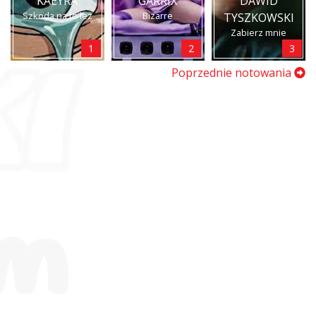
KAEYRA
GARRIX
DAWID
Szkoda na to łez
Bizarre
TYSZKOWSKI
Zabierz mnie
1
2
3
Poprzednie notowania