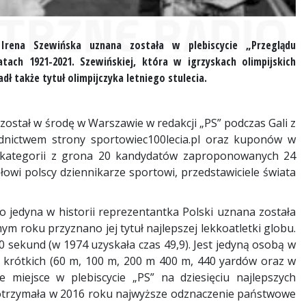
 Irena Szewińska uznana została w plebiscycie „Przeglądu
ch 1921-2021. Szewińskiej, która w igrzyskach olimpijskich
ł także tytuł olimpijczyka letniego stulecia.
został w środę w Warszawie w redakcji „PS” podczas Gali z
średnictwem strony sportowiec100lecia.pl oraz kuponów w
z kategorii z grona 20 kandydatów zaproponowanych 24
ołowi polscy dziennikarze sportowi, przedstawiciele świata
o jedyna w historii reprezentantka Polski uznana została
 roku przyznano jej tytuł najlepszej lekkoatletki globu.
0 sekund (w 1974 uzyskała czas 49,9). Jest jedyną osobą w
ach krótkich (60 m, 100 m, 200 m 400 m, 440 yardów oraz w
e miejsce w plebiscycie „PS” na dziesięciu najlepszych
otrzymała w 2016 roku najwyższe odznaczenie państwowe