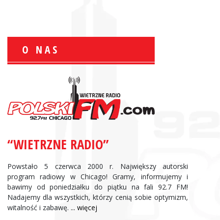
O NAS
Zbigniew Wojewnik:
Informacje Giełdowe
“WIETRZNE RADIO”
Powstało 5 czerwca 2000 r. Największy autorski
program radiowy w Chicago! Gramy, informujemy i
bawimy od poniedziałku do piątku na fali 92.7 FM!
Nadajemy dla wszystkich, którzy cenią sobie optymizm,
witalność i zabawę.
... więcej