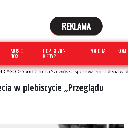
REKLAMA
MUSIC
CO? GDZIE?
POGODA
KOMU
BOX
KIEDY?
HICAGO.
>
Sport
>
Irena Szewińska sportowcem stulecia w p
cia w plebiscycie „Przeglądu