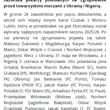
nazwiska piłkarzy powołanych na zgrupowanie
przed towarzyskimi meczami z Ukrainą i Nigerią.
W gronie 26 zawodników jest pięciu debiutantów, a
wśród nich między innymi Karol Czubak z Motoru
Lublin, który w poniedziałek na gali Ekstraklasy został
wybrany najlepszym napastnikiem sezonu 2025/26. Po
raz pierwszy na zgrupowaniu pojawią się także:
Mateusz Żukowski z Magdeburga, Kacper Potulski z
Mainz, Oskar Wójcik z Cracovii i Norbert Wojtuszek z
Jagiellonii. Mecz z Ukrainą 31 maja we Wrocławiu, a z
Nigerią 3 czerwca w Warszawie. Oto powołania Jana
Urbana: Bramkarze: Marcin Bułka (Neom SC), Kamil
Grabara (VfL Wolfsburg), Mateusz Kochalski (Qarabag
FK). Obrońcy: Jan Bednarek (FC Porto), Tomasz
Kędziora (PAOK FC), Jakub Kiwior (FC Porto), Kacper
Potulski (1. FSV Mainz 05), Arkadiusz Pyrka (FC St. Pauli),
Przemysław Wiśniewski (Widzew Łódź), Norbert
Wojtuszek (Jagiellonia Białystok), Oskar Wójcik
(Cracovia). Pomocnicy: Jakub Kamiński (1. FC Koeln),