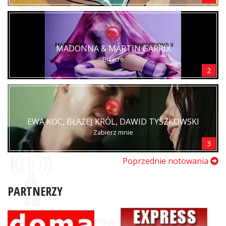
MADONNA & MARTIN GARRIX
Bizarre
2
EWA KOC, BŁAŻEJ KRÓL, DAWID TYSZKOWSKI
Zabierz mnie
3
Poprzednie notowania
PARTNERZY