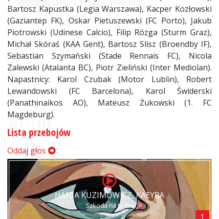
Bartosz Kapustka (Legia Warszawa), Kacper Kozłowski
(Gaziantep FK), Oskar Pietuszewski (FC Porto), Jakub
Piotrowski (Udinese Calcio), Filip Rózga (Sturm Graz),
Michał Skóraś (KAA Gent), Bartosz Slisz (Broendby IF),
Sebastian Szymański (Stade Rennais FC), Nicola
Zalewski (Atalanta BC), Piotr Zieliński (Inter Mediolan).
Napastnicy: Karol Czubak (Motor Lublin), Robert
Lewandowski (FC Barcelona), Karol Świderski
(Panathinaikos AO), Mateusz Żukowski (1. FC
Magdeburg).
Lista przebojów
Oddaj głos
HANIA KUZIMOWICZ, KAEYRA
Szkoda na to łez
1