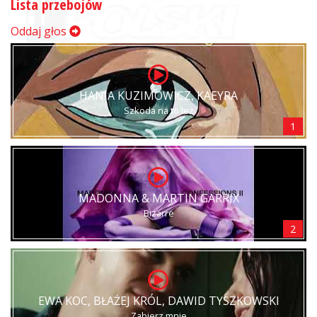
Lista przebojów
Oddaj głos
HANIA KUZIMOWICZ, KAEYRA
Szkoda na to łez
1
MADONNA & MARTIN GARRIX
Bizarre
2
EWA KOC, BŁAŻEJ KRÓL, DAWID TYSZKOWSKI
Zabierz mnie