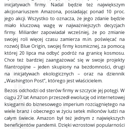
inicjatywach firmy. Nadal będzie też największym
akcjonariuszem Amazona, posiadając ponad 10 proc.
jego akcji. Wszystko to oznacza, że jego zdanie będzie
miało kluczową wagę w najważniejszych decyzjach
firmy. Miliarder zapowiadał wcześniej, że po zmianie
swojej roli więcej czasu zamierza m.in. poświęcać na
rozwój Blue Origin, swojej firmy kosmicznej, za pomocą
której 20 lipca ma odbyć podróż na granicę kosmosu.
Chce też bardziej zaangażować się w swoje projekty
filantropijne – jeden skupiony na bezdomności, drugi
na inicjatywach ekologicznych – oraz na dziennik
„Washington Post”, którego jest właścicielem.
Bezos odchodzi od sterów firmy w szczycie jej potęgi. W
ciągu 27 lat Amazon przeszedł ewolucję od internetowej
księgarni do biznesowego imperium rozciągniętego na
wiele branż i obecnego w życiu setek milionów ludzi na
całym świecie. Amazon był też jednym z największych
beneficjentów pandemii. Dzięki wzrostowi popularności