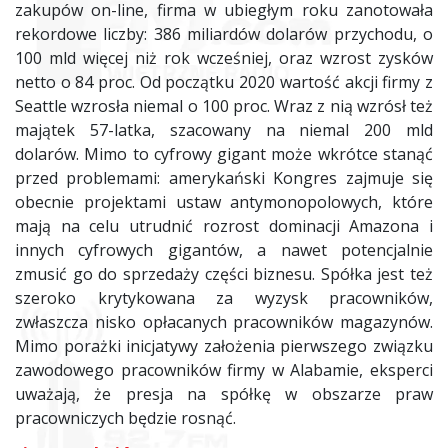
zakupów on-line, firma w ubiegłym roku zanotowała
rekordowe liczby: 386 miliardów dolarów przychodu, o
100 mld więcej niż rok wcześniej, oraz wzrost zysków
netto o 84 proc. Od początku 2020 wartość akcji firmy z
Seattle wzrosła niemal o 100 proc. Wraz z nią wzrósł też
majątek 57-latka, szacowany na niemal 200 mld
dolarów. Mimo to cyfrowy gigant może wkrótce stanąć
przed problemami: amerykański Kongres zajmuje się
obecnie projektami ustaw antymonopolowych, które
mają na celu utrudnić rozrost dominacji Amazona i
innych cyfrowych gigantów, a nawet potencjalnie
zmusić go do sprzedaży części biznesu. Spółka jest też
szeroko krytykowana za wyzysk pracowników,
zwłaszcza nisko opłacanych pracowników magazynów.
Mimo porażki inicjatywy założenia pierwszego związku
zawodowego pracowników firmy w Alabamie, eksperci
uważają, że presja na spółkę w obszarze praw
pracowniczych będzie rosnąć.